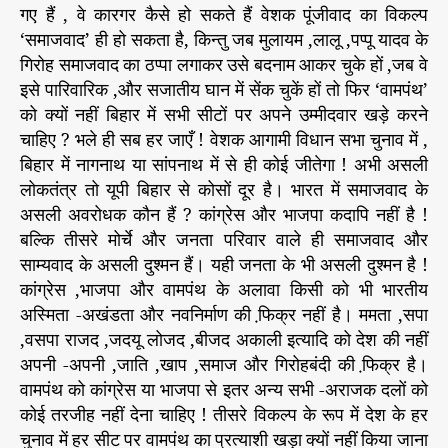
गए हैं , वे कारगर कैसे हो सकते हैं वेशक पूंजीवाद का विकल्प
‘समाजवाद’ ही हो सकता है, किन्तु जब मुलायम ,लालू ,पप्पू यादव के
गिरोह समाजवाद का ठप्पा लगाकर उसे बदनाम आकर चुके हों ,जब वे
इसे पारिवारिक ,और सजातीय घान में सेंक चुकें हों तो फिर ‘वामपंथ’
को क्यों नहीं बिहार में सभी सीटों पर अपने उम्मीदवार खड़े करने
चाहिए ? भले ही सब हर जाएँ ! वेशक आगामी विधान सभा चुनाव में ,
बिहार में नागनाथ या सांपनाथ में से ही कोई जीतेगा ! अभी असली
लोकतंत्र तो यूपी बिहार से कोसों दूर है। भारत में समाजवाद के
असली अवरोधक कौन हैं ? कांग्रेस और भाजपा कदापि नहीं है !
बल्कि तीसरे मोर्चे और जनता परिवार वाले ही समाजवाद और
साम्यवाद के असली दुश्मन हैं। यही जनता के भी असली दुश्मन है !
कांग्रेस ,भाजपा और वामपंथ के अलावा किसी को भी भारतीय
अस्मिता -अखंडता और नवनिर्माण की फि़क्र नहीं है। ममता ,सपा
,वसपा राजद ,जदयू लोजद ,बीजद अकाली इत्यादि को देश की नहीं
अपनी -अपनी ,जाति ,खाप ,समाज और गिरोहबंदी की फि़क्र है।
वामपंथ को कांग्रेस या भाजपा से इतर अन्य सभी -अराजक दलों को
कोई तरजीह नहीं देना चाहिए ! तीसरे विकल्प के रूप में देश के हर
चुनाव में हर सीट पर वामपंथ का प्रत्याशी खड़ा क्यों नहीं किया जाना