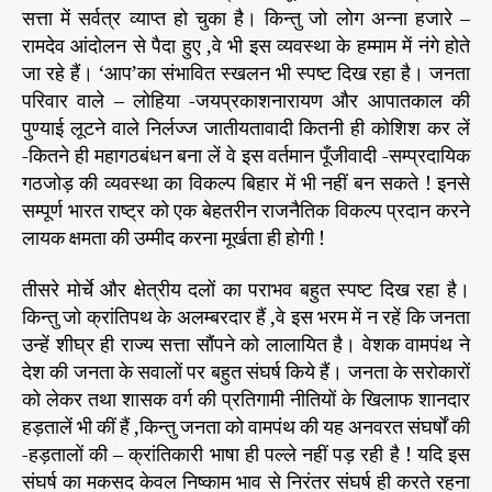
स
r
सत्ता में सर्वत्र व्याप्त हो चुका है। किन्तु जो लोग अन्ना हजारे –
ली
रामदेव आंदोलन से पैदा हुए ,वे भी इस व्यवस्था के हम्माम में नंगे होते
अ
जा रहे हैं। ‘आप’का संभावित स्खलन भी स्पष्ट दिख रहा है। जनता
व
परिवार वाले – लोहिया -जयप्रकाशनारायण और आपातकाल की
रो
पुण्याई लूटने वाले निर्लज्ज जातीयतावादी कितनी ही कोशिश कर लें
ध
-कितने ही महागठबंधन बना लें वे इस वर्तमान पूँजीवादी -सम्प्रदायिक
क
गठजोड़ की व्यवस्था का विकल्प बिहार में भी नहीं बन सकते ! इनसे
तो
स
सम्पूर्ण भारत राष्ट्र को एक बेहतरीन राजनैतिक विकल्प प्रदान करने
मा
लायक क्षमता की उम्मीद करना मूर्खता ही होगी !
ज
वा
तीसरे मोर्चे और क्षेत्रीय दलों का पराभव बहुत स्पष्ट दिख रहा है।
दी
किन्तु जो क्रांतिपथ के अलम्बरदार हैं ,वे इस भरम में न रहें कि जनता
ही
उन्हें शीघ्र ही राज्य सत्ता सौंपने को लालायित है। वेशक वामपंथ ने
हैं
देश की जनता के सवालों पर बहुत संघर्ष किये हैं। जनता के सरोकारों
!
को लेकर तथा शासक वर्ग की प्रतिगामी नीतियों के खिलाफ शानदार
हड़तालें भी कीं हैं ,किन्तु जनता को वामपंथ की यह अनवरत संघर्षों की
-हड़तालों की – क्रांतिकारी भाषा ही पल्ले नहीं पड़ रही है ! यदि इस
संघर्ष का मकसद केवल निष्काम भाव से निरंतर संघर्ष ही करते रहना