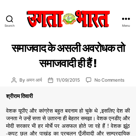
Search
Menu
उ
ग
C
रा
ता
समाजवाद के असली अवरोधक तो
ज
a
भा
नी
t
र
ति
समाजवादी ही हैं !
e
त
g
:
o
हिं
o
By
अमन आर्य
11/09/2015
No Comments
P
P
r
दी
n
o
o
i
स
स
s
s
श्रीराम तिवारी
e
मा
मा
t
t
s
चा
ज
a
d
वेशक यूपीए और कांग्रेस बहुत बदनाम हो चुके थे ,इसलिए देश की
र
वा
u
a
प
जनता ने उन्हें सत्ता से उतारना ही बेहतर समझा। वेशक एनडीए और
द
t
t
त्र
मोदी सरकार भी हर मोर्चे पर असफल होते जा रहे हैं ! वेशक झूंठ
के
h
e
-कपट छल और पाखंड का प्रचलन पूँजीवादी और साम्प्रदायिक
अ
o