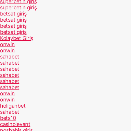
superbetin giriş
superbetin giriş
betsat giriş
betsat giriş
betsat giriş
betsat giriş
Kolaybet Giriş
onwin
onwin
sahabet
sahabet
sahabet
sahabet
sahabet
sahabet
onwin
onwin
holiganbet
sahabet
bets10
casinolevant
ngsbahis giriş