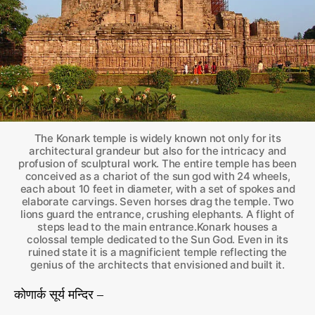
र
r
-
9
,
वि
दि
शा
की
ओ
The Konark temple is widely known not only for its
र
architectural grandeur but also for the intricacy and
profusion of sculptural work. The entire temple has been
,
conceived as a chariot of the sun god with 24 wheels,
दी
each about 10 feet in diameter, with a set of spokes and
र्घ
elaborate carvings. Seven horses drag the temple. Two
त
lions guard the entrance, crushing elephants. A flight of
मा
steps lead to the main entrance.Konark houses a
colossal temple dedicated to the Sun God. Even in its
ऋ
ruined state it is a magnificient temple reflecting the
षि
genius of the architects that envisioned and built it.
औ
र
कोणार्क सूर्य मन्दिर –
ए