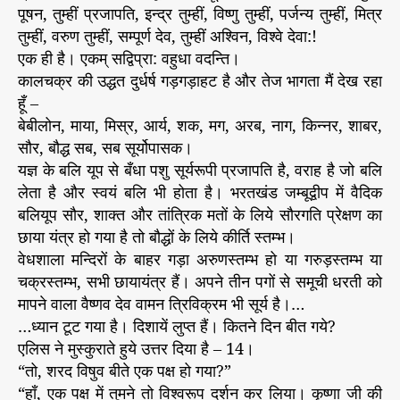
पूषन, तुम्हीं प्रजापति, इन्द्र तुम्हीं, विष्णु तुम्हीं, पर्जन्य तुम्हीं, मित्र
तुम्हीं, वरुण तुम्हीं, सम्पूर्ण देव, तुम्हीं अश्विन, विश्वे देवा:!
एक ही है। एकम् सद्विप्रा: वहुधा वदन्ति।
कालचक्र की उद्धत दुर्धर्ष गड़गड़ाहट है और तेज भागता मैं देख रहा
हूँ –
बेबीलोन, माया, मिस्र, आर्य, शक, मग, अरब, नाग, किन्नर, शाबर,
सौर, बौद्ध सब, सब सूर्योपासक।
यज्ञ के बलि यूप से बँधा पशु सूर्यरूपी प्रजापति है, वराह है जो बलि
लेता है और स्वयं बलि भी होता है। भरतखंड जम्बूद्वीप में वैदिक
बलियूप सौर, शाक्त और तांत्रिक मतों के लिये सौरगति प्रेक्षण का
छाया यंत्र हो गया है तो बौद्धों के लिये कीर्ति स्तम्भ।
वेधशाला मन्दिरों के बाहर गड़ा अरुणस्तम्भ हो या गरुड़स्तम्भ या
चक्रस्तम्भ, सभी छायायंत्र हैं। अपने तीन पगों से समूची धरती को
मापने वाला वैष्णव देव वामन त्रिविक्रम भी सूर्य है।…
…ध्यान टूट गया है। दिशायें लुप्त हैं। कितने दिन बीत गये?
एलिस ने मुस्कुराते हुये उत्तर दिया है – 14।
“तो, शरद विषुव बीते एक पक्ष हो गया?”
“हाँ, एक पक्ष में तुमने तो विश्वरूप दर्शन कर लिया। कृष्णा जी की