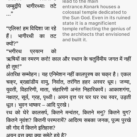
lead to the main
जम्बुद्वीपे भागीरथ्याः तटे
entrance.Konark houses a
colossal temple dedicated to
…”
the Sun God. Even in its ruined
state it is a magnificient
“एलिस! हम विदिशा जा रहे
temple reflecting the genius of
the architects that envisioned
हैं। भागीरथी का तट
and built it.
क्यों?”
“भगीरथ प्रयत्न को
ऋषियों का स्मरण करो! काल और स्थान के चतुर्विमीय जगत में नहीं
हो तुम!”
अंतरिक्ष सम्मोहन। यह एनिमेशन नहीं कालपुरुष का चक्र है। एकल
चक्र, ब्रह्मांडीय वायु, निर्वात, तरंगित हहर अस्वर धूम। जन्मा,
युवती, विहारिणी, माता, संहारिणी अनंत निहारिकायें। आकाशगंगा,
नक्षत्र, सूर्य, ग्रह, पृथ्वी। अयन वृत्त पर घर घर रथ स्वर, उड़ती
धूल। भुवन भाष्कर – आदि पुरखे।
रथ को घेरे कालसर्प, कितने मन्वंतर, कितने मनु? कितने युग?
कितने नृवंश? कितनी परम्परायें? आदित्य सबका जनक, पूज्य पुरखे
की गोद में कितने इतिहास?
अयन वृत्त क्या क्या समेटे हुये है?