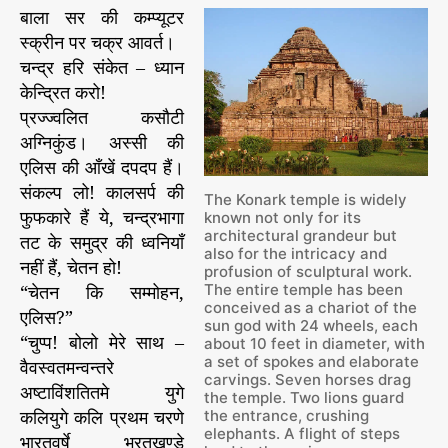
र
बाला सर की कम्प्यूटर
न
स्क्रीन पर चक्र आवर्त।
चन्द्र हरि संकेत – ध्यान
केन्द्रित करो!
प्रज्ज्वलित कसौटी
अग्निकुंड। अस्सी की
एलिस की आँखें दपदप हैं।
संकल्प लो! कालसर्प की
The Konark temple is widely
फुफकारे हैं ये, चन्द्रभागा
known not only for its
architectural grandeur but
तट के समुद्र की ध्वनियाँ
also for the intricacy and
नहीं हैं, चेतन हो!
profusion of sculptural work.
“चेतन कि सम्मोहन,
The entire temple has been
conceived as a chariot of the
एलिस?”
sun god with 24 wheels, each
“चुप्प! बोलो मेरे साथ –
about 10 feet in diameter, with
a set of spokes and elaborate
वैवस्वतमन्वन्तरे
carvings. Seven horses drag
अष्टाविंशतितमे युगे
the temple. Two lions guard
कलियुगे कलि प्रथम चरणे
the entrance, crushing
elephants. A flight of steps
भारतवर्षे भरतखण्डे