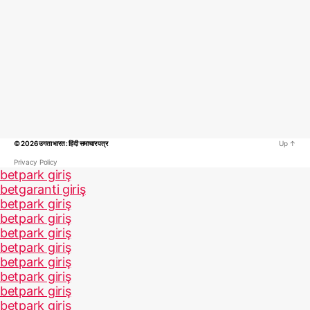
© 2026
उगता भारत : हिंदी समाचार पत्र
Up
↑
Privacy Policy
betpark giriş
betgaranti giriş
betpark giriş
betpark giriş
betpark giriş
betpark giriş
betpark giriş
betpark giriş
betpark giriş
betpark giriş