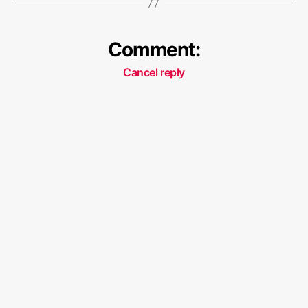
Comment:
Cancel reply