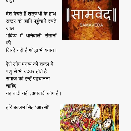
देश बेचते हैं शत्रुओं के हाथ
राष्ट्र को हानि पहुंचाने रचते
जाल
भविष्य में आनेवाली संतानों
की
जिन्हें नहीं है थोड़ा भी ध्यान।
ऐसे लोग मनुष्य की शक्ल में
पशु से भी बदतर होते हैं
समाज को इन्हें पहचानना
चाहिए
यह बादी नही ,अपवादी लोग हैं।
हरि बल्लभ सिंह ‘आरसी’