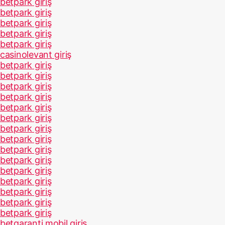
betpark giriş
betpark giriş
betpark giriş
betpark giriş
betpark giriş
casinolevant giriş
betpark giriş
betpark giriş
betpark giriş
betpark giriş
betpark giriş
betpark giriş
betpark giriş
betpark giriş
betpark giriş
betpark giriş
betpark giriş
betpark giriş
betpark giriş
betpark giriş
betpark giriş
betgaranti mobil giriş