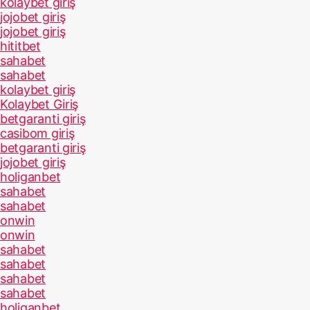
kolaybet giriş
jojobet giriş
jojobet giriş
hititbet
sahabet
sahabet
kolaybet giriş
Kolaybet Giriş
betgaranti giriş
casibom giriş
betgaranti giriş
jojobet giriş
holiganbet
sahabet
sahabet
onwin
onwin
sahabet
sahabet
sahabet
sahabet
holiganbet