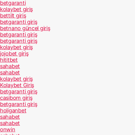
betgaranti
kolaybet giriş
bettilt giriş
betgaranti giriş
betnano güncel giriş
betgaranti giriş
betgaranti giriş
kolaybet giriş
jojobet giriş
hititbet
sahabet
sahabet
kolaybet giriş
Kolaybet Giriş
betgaranti giriş
casibom giriş
betgaranti giriş
holiganbet
sahabet
sahabet
onwin