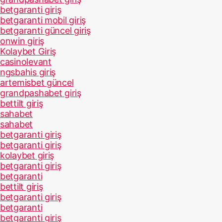
betgaranti giriş
betgaranti mobil giriş
betgaranti güncel giriş
onwin giriş
Kolaybet Giriş
casinolevant
ngsbahis giriş
artemisbet güncel
grandpashabet giriş
bettilt giriş
sahabet
sahabet
betgaranti giriş
betgaranti giriş
kolaybet giriş
betgaranti giriş
betgaranti
bettilt giriş
betgaranti giriş
betgaranti
betgaranti giriş