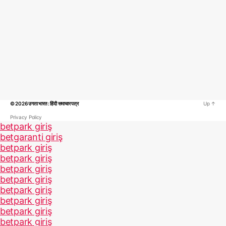
© 2026
उगता भारत : हिंदी समाचार पत्र
Up
↑
Privacy Policy
betpark giriş
betgaranti giriş
betpark giriş
betpark giriş
betpark giriş
betpark giriş
betpark giriş
betpark giriş
betpark giriş
betpark giriş