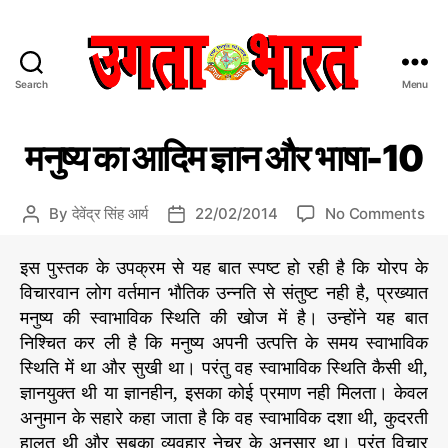
Search
Menu
उ
ग
C
वि
ता
मनुष्य का आदिम ज्ञान और भाषा-10
शे
a
भा
ष
t
र
सं
e
त
पा
o
By
देवेंद्र सिंह आर्य
22/02/2014
No Comments
P
P
द
g
:
n
o
o
की
o
हिं
म
s
s
य
इस पुस्तक के उपक्रम से यह बात स्पष्ट हो रही है कि योरप के
r
दी
नु
t
t
वै
विचारवान लोग वर्तमान भौतिक उन्नति से संतुष्ट नही है, प्रख्या
त
i
स
ष्य
दि
a
d
मनुष्य की स्वाभाविक स्थिति की खोज में है। उन्होंने यह बात
e
क
मा
का
u
a
सं
s
निश्चित कर ली है कि मनुष्य अपनी उत्पत्ति के समय स्वाभाविक
चा
आ
t
t
प
र
स्थिति में था और सुखी था। परंतु वह स्वाभाविक स्थिति कैसी थी,
दि
h
e
त्ति
प
म
ज्ञानयुक्त थी या ज्ञानहीन, इसका कोई प्रमाण नही मिलता। केवल
o
त्र
ज्ञा
r
अनुमान के सहारे कहा जाता है कि वह स्वाभाविक दशा थी, कुदरती
न
हालत थी और सबका व्यवहार नेचर के अनुसार था। परंतु विचार