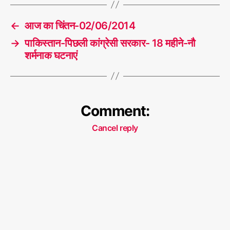
,
T
र
a
←
आज का चिंतन-02/06/2014
क्त
g
,
s
→
पाकिस्तान-पिछली कांग्रेसी सरकार- 18 महीने-नौ
रं
शर्मनाक घटनाएं
जि
त
Comment:
Cancel reply