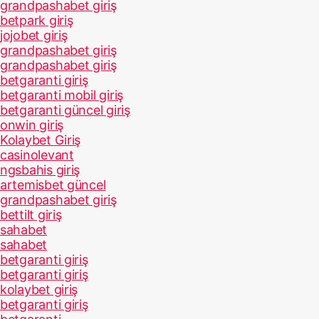
grandpashabet giriş
betpark giriş
jojobet giriş
grandpashabet giriş
grandpashabet giriş
betgaranti giriş
betgaranti mobil giriş
betgaranti güncel giriş
onwin giriş
Kolaybet Giriş
casinolevant
ngsbahis giriş
artemisbet güncel
grandpashabet giriş
bettilt giriş
sahabet
sahabet
betgaranti giriş
betgaranti giriş
kolaybet giriş
betgaranti giriş