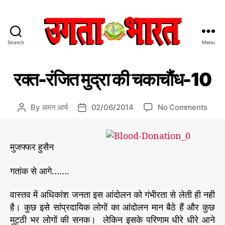
Search
Menu
उ
ग
C
प्र
ता
रक्त-रंजित मुद्रा की चकाचौंध-10
मु
a
भा
ख
t
र
स
e
त
मा
o
By
अमन आर्य
02/06/2014
No Comments
P
P
चा
g
:
n
o
o
र/
o
हिं
र
s
s
सं
r
दी
पा
क्त
t
t
मुजफ्फर हुसैन
द
i
स
-
a
d
की
e
मा
रं
u
a
य
गतांक से आगे…….
s
चा
जि
t
t
र
त
h
e
वास्तव में अधिकांश जनता इस आंदोलन को गंभीरता से लेती ही नही
प
मु
o
त्र
है। कुछ इसे सांप्रदायिक लोगों का आंदोलन मान बैठे हैं और कुछ
द्रा
r
की
मुट्ठी भर लोगों की सनक। लेकिन इसके परिणाम धीरे धीरे आने