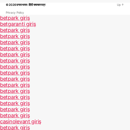
© 2026
उगता भारत : हिंदी समाचार पत्र
Up
↑
Privacy Policy
betpark giriş
betgaranti giriş
betpark giriş
betpark giriş
betpark giriş
betpark giriş
betpark giriş
betpark giriş
betpark giriş
betpark giriş
betpark giriş
betpark giriş
betpark giriş
betpark giriş
betpark giriş
betpark giriş
betpark giriş
casinolevant giriş
betpark giriş