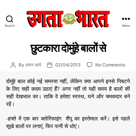
Search
Menu
उ
ग
C
प्र
ता
छुटकारा दोमुंहे बालों से
मु
a
भा
ख
t
र
स
e
त
मा
o
By
अमन आर्य
02/04/2013
No Comments
P
P
चा
g
:
n
o
o
र/
o
हिं
छु
s
s
सं
दोमुंहे बाल कोई नई समस्या नहीं, लेकिन क्या आपने इनसे निबटने
r
दी
पा
ट
t
t
के लिए सही कदम उठाएं हैं? अगर नहीं तो यही समय है बालों की
द
i
स
का
a
d
की
सही देखभाल का। ताकि वे हमेशा स्वस्थ, घने और चमकदार बने
e
मा
रा
u
a
य
s
रहें।
चा
दो
t
t
र
मुं
h
e
प
-हफ्ते में एक बार क्लेरिफाइंग शैंपू का इस्तेमाल करें। इसे पहले
हे
o
त्र
बा
सूखे बालों पर लगाएं, फिर पानी से धोएं।
r
लों