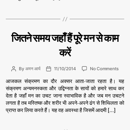
का
धा
h
e
‘
नमं
o
T
ब
त्री
r
a
ड़ा
,
g
का
का
s
म
म
C
प्र
जितने समय जहाँ हैं पूरे मन से काम
मु
’
a
ख
t
स
करें
e
मा
चा
g
र/
o
सं
o
By
अमन आर्य
11/10/2014
No Comments
P
P
r
पा
n
o
o
द
i
आजकल संक्रमण का दौर अक्सर आता-जाता रहता है। यह
जि
s
s
की
e
त
य
संक्रमण अन्यमनस्कता और उद्विग्नता के सायों को हमारे साथ कर
t
t
s
ने
a
d
देता है जहाँ मन का उचट जाना स्वाभाविक है और जब मन उचटने
स
u
a
लगता है तब मस्तिष्क और शरीर भी अपने-अपने ढंग से शिथिलता को
म
t
t
प्राप्त कर लिया करते हैं। यह वह अवस्था है जिसमें आदमी […]
का
य
h
e
म
,
ज
o
स
T
हाँ
r
म
a