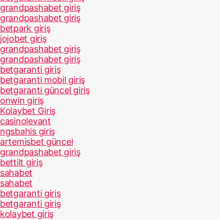
grandpashabet giriş
grandpashabet giriş
betpark giriş
jojobet giriş
grandpashabet giriş
grandpashabet giriş
betgaranti giriş
betgaranti mobil giriş
betgaranti güncel giriş
onwin giriş
Kolaybet Giriş
casinolevant
ngsbahis giriş
artemisbet güncel
grandpashabet giriş
bettilt giriş
sahabet
sahabet
betgaranti giriş
betgaranti giriş
kolaybet giriş