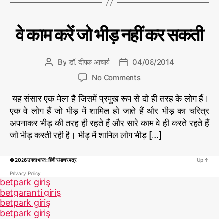
हैं
य
g
पू
s
रे
C
आ
वे काम करें जो भीड़ नहीं कर सकती
ज
म
a
का
न
t
चिं
से
e
त
By
डॉ. दीपक आचार्य
04/08/2014
P
P
का
न
g
o
o
o
No Comments
म
o
s
s
n
क
r
t
t
यह संसार एक मेला है जिसमें प्रमुख रूप से दो ही तरह के लोग हैं।
वे
रें
i
a
d
का
एक वे लोग हैं जो भीड़ में शामिल हो जाते हैं और भीड़ का चरित्र
e
u
a
म
अपनाकर भीड़ की तरह ही रहते हैं और सारे काम वे ही करते रहते हैं
s
t
t
क
जो भीड़ करती रही है। भीड़ में शामिल लोग भीड़ […]
h
e
रें
o
का
जो
T
r
© 2026
उगता भारत : हिंदी समाचार पत्र
Up
↑
म
भी
a
ड़
Privacy Policy
g
betpark giriş
न
s
betgaranti giriş
हीं
betpark giriş
क
betpark giriş
र