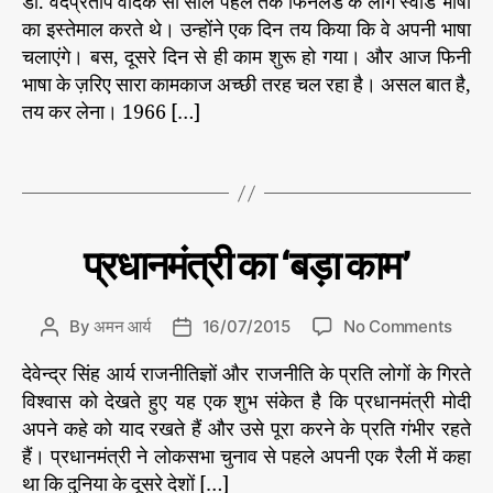
डॉ. वेदप्रताप वैदिक सौ साल पहले तक फिनलैंड के लोग स्वीड भाषा
अ
s
s
e
प
का इस्तेमाल करते थे। उन्होंने एक दिन तय किया कि वे अपनी भाषा
t
t
s
ना
a
d
चलाएंगे। बस, दूसरे दिन से ही काम शुरू हो गया। और आज फिनी
ना
u
a
भाषा के ज़रिए सारा कामकाज अच्छी तरह चल रहा है। असल बात है,
#
म
t
t
तय कर लेना। 1966 […]
भा
,
h
e
षा
,
अ
o
का
T
प
r
म
,
a
ना
ना
g
का
म
s
म
C
रा
प्रधानमंत्री का ‘बड़ा काम’
ज
,
a
नी
अ
t
ति
प
e
o
By
अमन आर्य
16/07/2015
No Comments
P
P
नी
g
n
o
o
भा
o
देवेन्द्र सिंह आर्य राजनीतिज्ञों और राजनीति के प्रति लोगों के गिरते
प्र
s
s
षा
r
धा
विश्वास को देखते हुए यह एक शुभ संकेत है कि प्रधानमंत्री मोदी
t
t
में
i
न
a
d
अपने कहे को याद रखते हैं और उसे पूरा करने के प्रति गंभीर रहते
ही
e
मं
#
u
a
हैं। प्रधानमंत्री ने लोकसभा चुनाव से पहले अपनी एक रैली में कहा
मा
s
त्री
प्र
t
t
था कि दुनिया के दूसरे देशों […]
न