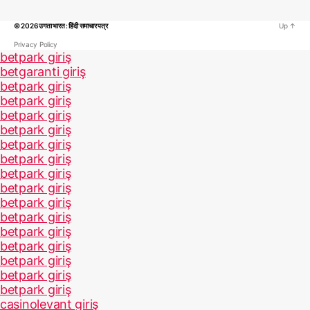
© 2026
उगता भारत : हिंदी समाचार पत्र
Up
↑
Privacy Policy
betpark giriş
betgaranti giriş
betpark giriş
betpark giriş
betpark giriş
betpark giriş
betpark giriş
betpark giriş
betpark giriş
betpark giriş
betpark giriş
betpark giriş
betpark giriş
betpark giriş
betpark giriş
betpark giriş
betpark giriş
casinolevant giriş