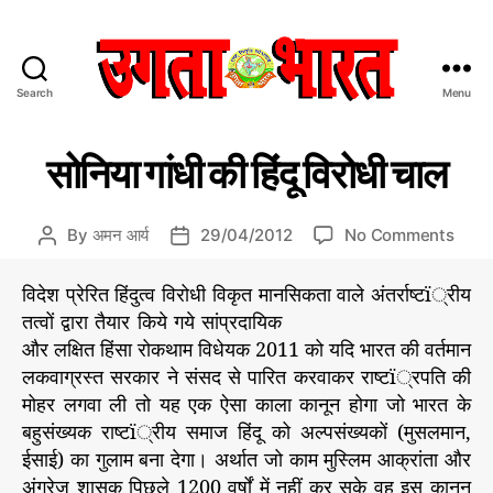
Search
Menu
उ
ग
C
प्र
ता
सोनिया गांधी की हिंदू विरोधी चाल
मु
a
भा
ख
t
र
स
e
त
मा
o
By
अमन आर्य
29/04/2012
No Comments
P
P
चा
g
:
n
o
o
र/
o
हिं
सो
s
s
सं
विदेश प्रेरित हिंदुत्व विरोधी विकृत मानसिकता वाले अंतर्राष्टï्रीय
r
दी
पा
नि
t
t
तत्वों द्वारा
तैयार किये गये सांप्रदायिक
द
i
स
या
a
d
की
और लक्षित हिंसा रोकथाम विधेयक 2011 को यदि भारत की वर्तमान
e
मा
गां
u
a
य
s
लकवाग्रस्त सरकार ने संसद से पारित करवाकर राष्टï्रपति की
चा
धी
t
t
र
मोहर लगवा ली तो यह एक ऐसा काला कानून होगा जो भारत के
की
h
e
प
हिं
बहुसंख्यक राष्टï्रीय समाज हिंदू को अल्पसंख्यकों (मुसलमान,
o
त्र
दू
r
ईसाई) का गुलाम बना देगा। अर्थात जो काम मुस्लिम आक्रांता और
वि
अंग्रेज शासक पिछले 1200 वर्षों में नहीं कर सके वह इस कानून