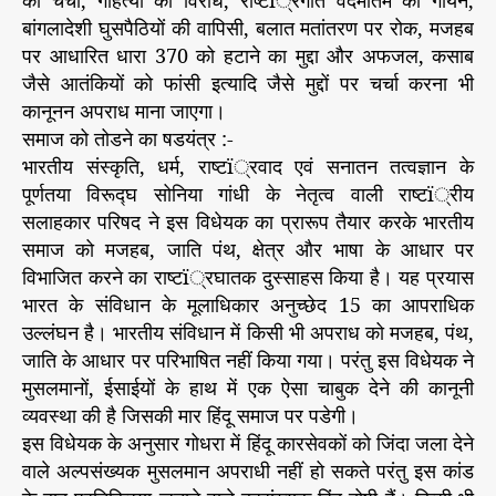
की चर्चा, गोहत्या का विरोध, राष्टï्रगीत वंदेमातम का गायन,
बांगलादेशी घुसपैठियों की वापिसी, बलात मतांतरण पर रोक, मजहब
पर आधारित धारा 370 को हटाने का मुद्दा और अफजल, कसाब
जैसे आतंकियों को फांसी इत्यादि जैसे मुद्दों पर चर्चा करना भी
कानूनन अपराध माना जाएगा।
समाज को तोडने का षडयंत्र :-
भारतीय संस्कृति, धर्म, राष्टï्रवाद एवं सनातन तत्वज्ञान के
पूर्णतया विरूद्घ सोनिया गांधी के नेतृत्व वाली राष्टï्रीय
सलाहकार परिषद ने इस विधेयक का प्रारूप तैयार करके भारतीय
समाज को मजहब, जाति पंथ, क्षेत्र और भाषा के आधार पर
विभाजित करने का राष्टï्रघातक दुस्साहस किया है। यह प्रयास
भारत के संविधान के मूलाधिकार अनुच्छेद 15 का आपराधिक
उल्लंघन है। भारतीय संविधान में किसी भी अपराध को मजहब, पंथ,
जाति के आधार पर परिभाषित नहीं किया गया। परंतु इस विधेयक ने
मुसलमानों, ईसाईयों के हाथ में एक ऐसा चाबुक देने की कानूनी
व्यवस्था की है जिसकी मार हिंदू समाज पर पडेगी।
इस विधेयक के अनुसार गोधरा में हिंदू कारसेवकों को जिंदा जला देने
वाले अल्पसंख्यक मुसलमान अपराधी नहीं हो सकते परंतु इस कांड