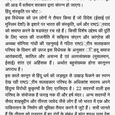
रो
की आड में वर्तमान सरकार द्वारा संपन्न हो जाएगा।
धी
हिंदू संस्कृति पर चोट :-
चा
इस विधेयक को उन लोगों ने तैयार किया है जो विदेश (ईसाई एवं
ल
मुस्लिम देशों) के इशारे पर भारत की संस्कृति, धर्म और राष्टï्रवाद
को समाप्त करने के षडयंत्र रच रहे हैं। किसी विशेष उद्देश्य की पूर्ति
के लिए भारत की राजनीति में सक्रिय संप्रग और कांग्रेस की
अध्यक्ष सोनिया गांधी की रहनुमाई में गठित राष्टï्रीय सलाहकार
परिषद के दिमाग की उपज इस विधेयक के अनुसार ंिहदू समाज
आतंकवादी, कातिल और असभ्य है एवं अल्पसंख्यक (मुसलमान,
ईसाई) शांत एवं अहिंसक हैं। अर्थात बहुसंख्यक होना कानूनन
अपराध है।
इस काले कानून से हिंदू धर्म को जड़मूल से उखाड़ फेंकने का स्वप्न
देख रही राष्टï्रीय सलाहकार परिषद के अधिकांश सदस्य अपने
हिंदुत्व विरोधी कुकृत्यों के लिए प्रसिद्घ है। 22 सदस्यों वाली इस
परिषद के संयोजक है फराइ नक वी और हर्ष मंदर। अन्य सदस्यों ने
सैयद शाहबुद्दीन और तीस्ता जावेद जैसे लोग हैं जो भारत में एक और
पाकिस्तान के निर्माण की भूमिका तैयार करने में जुटे हैं। सभी जानते
हैं कि तीस्ता को गुजरात में हुए दंगों के संबंध में झूंठा शपथ पत्र पेश