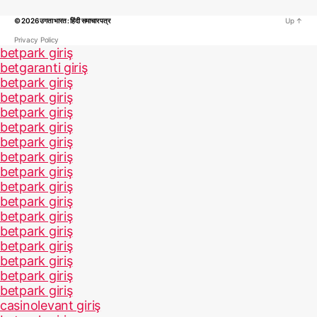
© 2026
उगता भारत : हिंदी समाचार पत्र
Up
↑
Privacy Policy
betpark giriş
betgaranti giriş
betpark giriş
betpark giriş
betpark giriş
betpark giriş
betpark giriş
betpark giriş
betpark giriş
betpark giriş
betpark giriş
betpark giriş
betpark giriş
betpark giriş
betpark giriş
betpark giriş
betpark giriş
casinolevant giriş