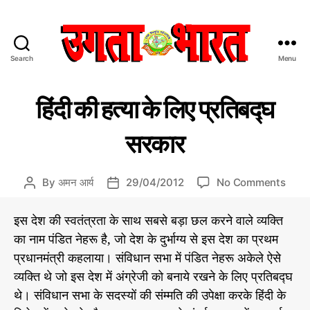
Search
Menu
उ
ग
C
रा
ता
हिंदी की हत्या के लिए प्रतिबद्घ
ज
a
भा
नी
t
र
ति
सरकार
e
त
g
:
o
हिं
o
By
अमन आर्य
29/04/2012
No Comments
P
P
r
दी
n
o
o
i
स
हिं
s
s
इस देश की स्वतंत्रता के साथ सबसे बड़ा छल करने वाले व्यक्ति
e
मा
दी
t
t
s
चा
का नाम पंडित नेहरू है, जो देश के दुर्भाग्य से इस देश का प्रथम
की
a
d
र
प्रधानमंत्री कहलाया। संविधान सभा में पंडित नेहरू अकेले ऐसे
ह
u
a
प
त्या
व्यक्ति थे जो इस देश में अंग्रेजी को बनाये रखने के लिए प्रतिबद्घ
t
t
त्र
के
h
e
थे। संविधान सभा के सदस्यों की संम्मति की उपेक्षा करके हिंदी के
लि
o