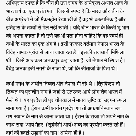
स
रा
अभिप्राय स्पष्ट है कि चीन ही उस समय के आर्यव्रत अर्थात आज के
r
न
ज
भारतवर्ष का एक प्रांत था। जिससे स्पष्ट है कि भारत और चीन के
नी
1
ति
बीच अंग्रेजों ने जो मैकमहोन रेखा खींची है वह भी काल्पनिक है और
9
क
4
इतिहास के तथ्यों से मेल नहीं खाती। यदि चीन भारत के किसी भू-भाग
ष
ड
7
को अपना कहता है तो उसे यह भी पता होना चाहिए कि वह स्वयं ही
यं
औ
त्र
कभी के भारत का एक अंग है। इसी प्रकार वर्तमान नेपाल भारत के
र
रा
विदेह नामक प्रांत से जाना जाता रहा है। इसकी राजधानी मिथिला
भा
ज
थी। जिसे आजकल जनकपुर कहा जाता है, जो नेपाल में स्थित है।
र
नी
ति
त
वैदेह जनक इसी नगरी के राजा थे, जो कि सीताजी के पिता थे।
का
वि
कभी मगध के अधीन तिब्बत और नेपाल भी रहे थे। त्रिविष्टप तो
भा
तिब्बत का प्राचीन नाम है जहां से उतरकर आर्य लोग शेष भारत में
ज
फैले थे। यह प्रदेश ही प्राचीनकाल में मानव सृष्टि का उद्गम स्थल
न
,
माना गया है। ईरान कभी आर्यन प्रदेश था तो अफगानिस्तान उप-
भा
गण-स्थान के नाम से जाना जाता था। ईरान के राजा तो अपने नाम के
ग
साथ सदा ‘आर्य मेहर’ (सूर्यवंशी आर्य) शब्द का प्रयोग करते रहे हैं।
-
वहां की हवाई उड़ानों का नाम ‘आर्यन’ ही है।
2