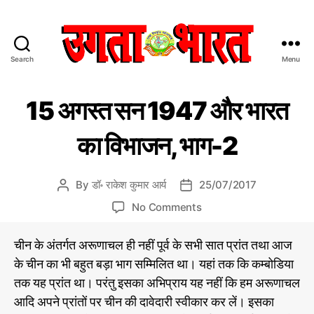
Search
Menu
उ
ग
C
डॉ
ता
15 अगस्त सन 1947 और भारत
रा
a
भा
के
t
र
श
का विभाजन, भाग-2
e
त
कु
मा
g
:
र
o
हिं
आ
By
डॉ॰ राकेश कुमार आर्य
25/07/2017
P
P
r
दी
र्य
o
o
o
की
i
No Comments
स
s
s
ले
n
e
मा
ख
t
t
1
s
चा
नी
चीन के अंतर्गत अरूणाचल ही नहीं पूर्व के सभी सात प्रांत तथा आज
a
d
5
से
र
u
a
के चीन का भी बहुत बड़ा भाग सम्मिलित था। यहां तक कि कम्बोडिया
अ
प
भ
t
t
तक यह प्रांत था। परंतु इसका अभिप्राय यह नहीं कि हम अरूणाचल
या
ग
त्र
h
e
न
स्त
आदि अपने प्रांतों पर चीन की दावेदारी स्वीकार कर लें। इसका
क
o