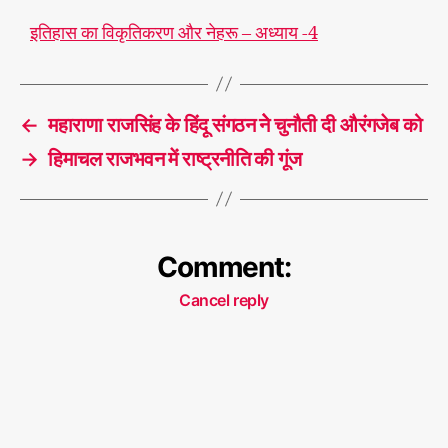
#
इतिहास का विकृतिकरण और नेहरू – अध्याय -4
1
9
4
T
7
,
a
←
महाराणा राजसिंह के हिंदू संगठन नेे चुनौती दी औरंगजेब को
#
g
भा
s
→
हिमाचल राजभवन में राष्ट्रनीति की गूंज
रत
,
#
वि
Comment:
भा
ज
Cancel reply
न