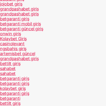
jojobet giriş
grandpashabet giriş
grandpashabet giriş
betgaranti giriş
betgaranti mobil giriş
betgaranti güncel giriş
onwin giriş
Kolaybet Giriş
casinolevant
ngsbahis giriş
artemisbet güncel
grandpashabet giriş
bettilt giriş
sahabet
sahabet
betgaranti giriş
betgaranti giriş
kolaybet giriş
betgaranti giriş
betgaranti
bettilt giriş