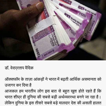
म
h
e
के
o
ता
r
ज़ा
आं
क
ड़ों
ने
भा
र
त
में
ब
डॉ. वेदप्रताप वैदिक
ढ़
ती
ऑक्सफॉम के ताज़ा आंकड़ों ने भारत में बढ़ती आर्थिक असमानता को
आ
उजागर कर दिया है
र्थि
क
आजकल हम भारतीय लोग इस बात से बहुत खुश होते रहते हैं कि
अ
भारत शीघ्र ही दुनिया की सबसे बड़ी अर्थव्यवस्था बनने जा रहा है।
स
लेकिन दुनिया के इस तीसरे सबसे बड़े मालदार देश की असली हालत
मा