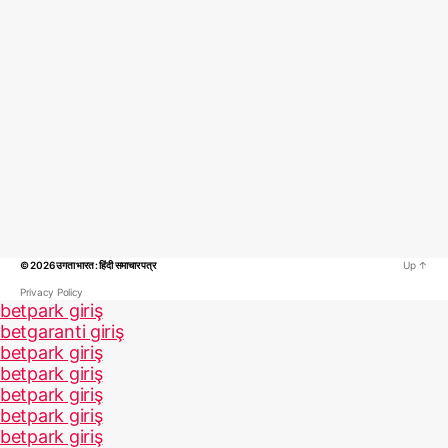
© 2026
उगता भारत : हिंदी समाचार पत्र
Up
↑
Privacy Policy
betpark giriş
betgaranti giriş
betpark giriş
betpark giriş
betpark giriş
betpark giriş
betpark giriş