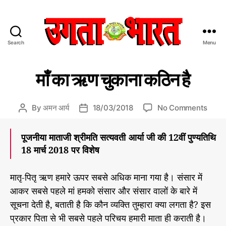
Search
Menu
उ
ग
C
प्र
ता
माँ का ऋण चुकाना कठिन है
मु
a
भा
ख
t
र
स
e
त
मा
o
By
अमन आर्य
18/03/2018
No Comments
P
P
चा
g
:
n
o
o
र/
o
हिं
माँ
s
s
सं
पूजनीया माताजी श्रीमति सत्यवती आर्या जी की 12वीं पुण्यतिथि
r
दी
पा
का
t
t
18 मार्च 2018 पर विशेष
द
i
स
ऋ
a
d
की
e
मा
ण
u
a
य
s
चा
चु
t
t
मातृ-पितृ ऋण हमारे ऊपर सबसे अधिक माना गया है। संसार में
र
का
h
e
आकर सबसे पहले मां हमको संसार और संसार वालों के बारे में
प
ना
o
सूचना देती है, बताती है कि कौन व्यक्ति तुम्हारा क्या लगता है? इस
त्र
क
r
प्रकार पिता से भी सबसे पहले परिचय हमारी माता ही कराती है।
ठि