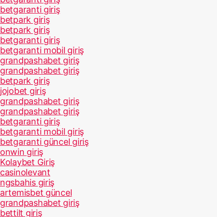
betgaranti giriş
betpark giriş
betpark giriş
betgaranti giriş
betgaranti mobil giriş
grandpashabet giriş
grandpashabet giriş
betpark giriş
jojobet giriş
grandpashabet giriş
grandpashabet giriş
betgaranti giriş
betgaranti mobil giriş
betgaranti güncel giriş
onwin giriş
Kolaybet Giriş
casinolevant
ngsbahis giriş
artemisbet güncel
grandpashabet giriş
bettilt giriş