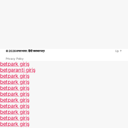
© 2026
उगता भारत : हिंदी समाचार पत्र
Up
↑
Privacy Policy
betpark giriş
betgaranti giriş
betpark giriş
betpark giriş
betpark giriş
betpark giriş
betpark giriş
betpark giriş
betpark giriş
betpark giriş
betpark giriş