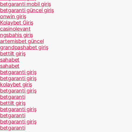
betgaranti mobil giriş
betgaranti güncel giriş
onwin giriş
Kolaybet Giriş
casinolevant
ngsbahis giriş
artemisbet güncel
grandpashabet giriş
bettilt giriş
sahabet
sahabet
betgaranti giriş
betgaranti giriş
kolaybet giriş
betgaranti giriş
betgaranti
bettilt giriş
betgaranti giriş
betgaranti
betgaranti giriş
betgaranti