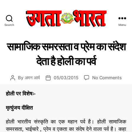
Search
Menu
उ
ग
C
वि
ता
सामाजिक समरसता व प्रेम का संदेश
वि
a
भा
धा
t
र
देता है होली का पर्व
e
त
g
:
o
हिं
o
By
अमन आर्य
05/03/2015
No Comments
P
P
r
दी
n
o
o
i
स
सा
s
s
होली पर विशेषः-
e
मा
मा
t
t
s
चा
जि
a
d
मृत्युंजय दीक्षित
र
क
u
a
प
स
t
t
त्र
होली भारतीय संस्कृति का एक महान पर्व है। होली सामाजिक
म
h
e
समरसता, भाईचारे , प्रेम व एकता का संदेष देने वाला पर्व है। कहा
र
o