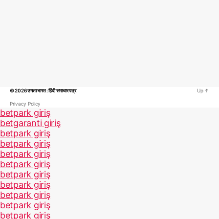
© 2026
उगता भारत : हिंदी समाचार पत्र
Up
↑
Privacy Policy
betpark giriş
betgaranti giriş
betpark giriş
betpark giriş
betpark giriş
betpark giriş
betpark giriş
betpark giriş
betpark giriş
betpark giriş
betpark giriş