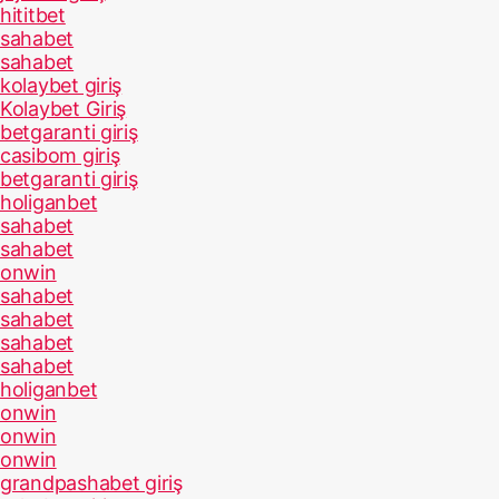
hititbet
sahabet
sahabet
kolaybet giriş
Kolaybet Giriş
betgaranti giriş
casibom giriş
betgaranti giriş
holiganbet
sahabet
sahabet
onwin
sahabet
sahabet
sahabet
sahabet
holiganbet
onwin
onwin
onwin
grandpashabet giriş