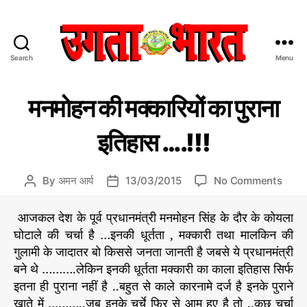
Search
Menu
उ
ग
C
वि
ता
मनमोहन की मक्कारियों का पुराना
वि
a
भा
धा
t
र
इतिहास ….!!!
e
त
g
:
o
हिं
o
By
अमन आर्य
13/03/2015
No Comments
P
P
r
दी
n
o
o
i
स
म
s
s
आजकल देश के पूर्व प्रधानमंत्री मनमोहन सिंह के दौर के कोयला
e
मा
न
t
t
s
घोटाले की चर्चा है …इनकी धूर्तता , मक्कारी तथा मालकिन की
चा
मो
a
d
र
गुलामी के जादातर बो किससे जनता जानती है जबसे ये प्रधानमंत्री
ह
u
a
प
बने थे ……….लेकिन इनकी धूर्तता मक्कारी का काला इतिहास सिर्फ
न
t
t
त्र
इतना ही पुराना नहीं है ..बहुत से काले कारनामे दर्ज है इनके पुराने
की
h
e
म
खाते में ………..जब इनके चर्चे फिर से आम हुए है तो ..कुछ चर्चा
o