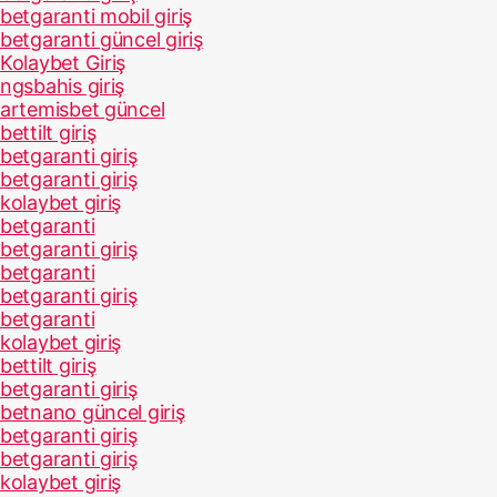
betgaranti mobil giriş
betgaranti güncel giriş
Kolaybet Giriş
ngsbahis giriş
artemisbet güncel
bettilt giriş
betgaranti giriş
betgaranti giriş
kolaybet giriş
betgaranti
betgaranti giriş
betgaranti
betgaranti giriş
betgaranti
kolaybet giriş
bettilt giriş
betgaranti giriş
betnano güncel giriş
betgaranti giriş
betgaranti giriş
kolaybet giriş