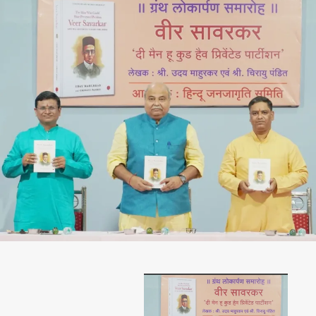
.
s
s
सा
t
t
व
a
d
र
u
a
क
t
t
र
h
e
जी
o
के
r
वि
चा
रों
के
अ
नु
सा
र
आ
च
र
ण