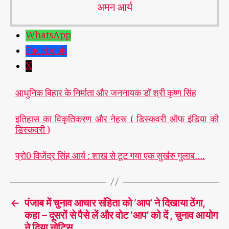
अमन आर्य
ग
या
हो
WhatsApp
ता
Facebook
!
–
X
श्री
.
आधुनिक बिहार के निर्माता और जननायक डॉ श्री कृष्ण सिंह
उ
द
इतिहास का विकृतिकरण और नेहरू ( डिस्कवरी ऑफ इंडिया की
य
डिस्कवरी )
मा
हु
र
प्रो0 विजेंद्र सिंह आर्य : शाख से टूट गया एक सुर्खरु गुलाब….
क
र
,
कें
←
पंजाब में चुनाव आचार संहिता को ‘आप’ ने दिखाया ठेंगा,
द्री
कहा – दूसरों से पैसे लें और वोट ‘आप’ को दें , चुनाव आयोग
य
ने दिया नोटिस