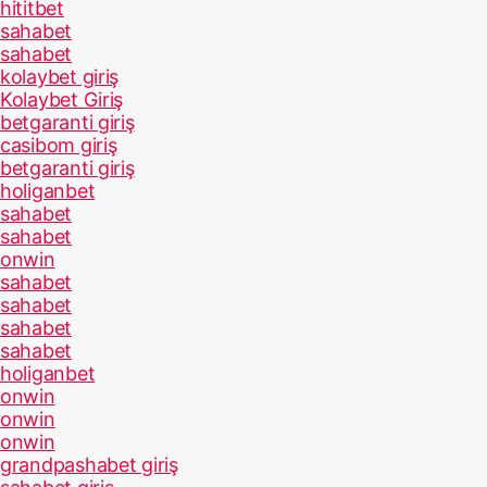
hititbet
sahabet
sahabet
kolaybet giriş
Kolaybet Giriş
betgaranti giriş
casibom giriş
betgaranti giriş
holiganbet
sahabet
sahabet
onwin
sahabet
sahabet
sahabet
sahabet
holiganbet
onwin
onwin
onwin
grandpashabet giriş