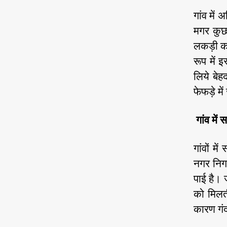
गांव में 
मगर कुछ 
लकड़ी का
रूप में इ
लिये बेह
फेफड़े म
गांव में
गांवों म
नगर निगम
पाई है। ज
को मिलती
कारण गंद