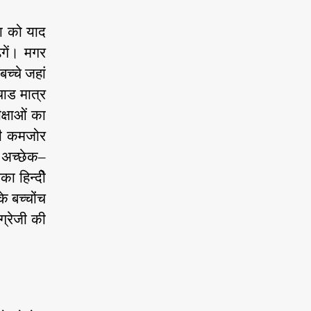
ंा को याद
ेगें। मगर
्चे जहां
्चाड मात्र
क्षाओं का
फी कमजोर
े अच्छेक–
का हिन्दीे
े बच्चोंच
ग्रेजी की