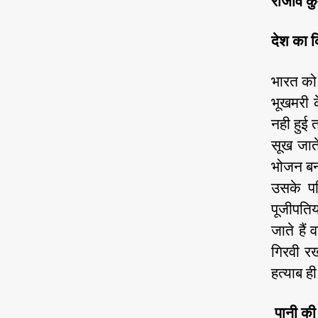
राजीव कु
देश का 
भारत को
भूखमरी 
नही हुई
सूख जात
भोजन बना
उसके पर
पूजीपतिय
जाते हैं
गिरवी र
हत्याब 
पानी की