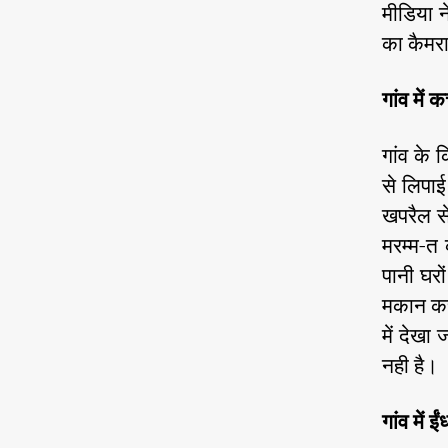
मीडिया न
का कैमर
गांव में 
गांव के 
से लिपा
खपरैल से
मरम्म-त 
पानी घरो
मकान कच्
में देख
नही है।
गांव में 