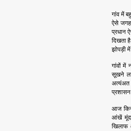
गांव में
ऐसे जगह 
प्रधान ऐ
दिखता है
झोपड़ी मे
गांवों म
सूखने ल
अत्यंअत
प्रशासन 
आज किसान
आंखें म
खिलाफ आ