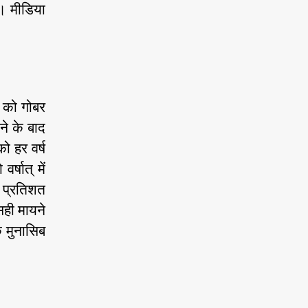
ै। मीडिया
न को गोबर
े के बाद
ो हर वर्ष
्षात् में
ी प्रतिशत
सही मायने
मु‍नासिब