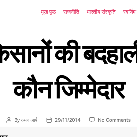
मुख पृष्ठ
राजनीति
भारतीय संस्कृति
स्वर्णि
िसानों की बदहाल
कौन जिम्‍मेदार
o
By
अमन आर्य
29/11/2014
No Comments
P
P
n
o
o
दे
s
s