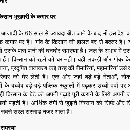
मार
श
t
t
के
a
d
किसान भूखमरी के कगार पर
कि
u
a
सा
t
t
 आजादी के 66 साल से ज्यावदा बीत जाने के बाद भी इस देश 
नों
h
e
की
o
के कगार पर है। गांव के किसान की हालत बद से बदतर है। यदि
ब
r
 तो उसके पास पानी की घनघोर समस्याा है। जल के अभाव में 
द
े हैं। किसान को रहने को घर नही। वही लकड़ी और गोबर के 
हा
ना, प्रदूषित वातावरण कई तरह की बीमारियां, महामारियां उसे
ली
के
िवार को घेर लेती हैं। एक ओर जहां बड़े-बड़े नेताओं, नौक
लि
ों के बच्चेब बड़े-बड़े पब्लिक स्कूालों में पढ़कर उच्ची पदों प
ये
 वहीं किसान के बेटे को अपनी पढ़ाई पूरी कराने के लिये अपन
कौ
खनी पड़ती है। आर्थिक तंगी से जूझते किसान को सिर्फ और सि
न
जि
ही सबसे सरल रास्ताड नजर आता है।
म्‍मे
दा
 समस्या
र