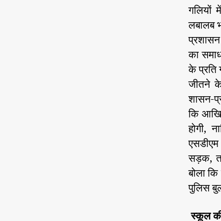
गलियों 
लबालब भ
प्रशासन 
का समाधा
के प्रति
जीतने 
शासन-प्र
कि आखिर
होगी, न
एसडीएम 
सड़क, त
बोला कि 
पुलिस बु
स्कूल क