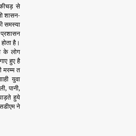
कीचड़ से
तो शासन-
की समस्या
र प्रशासन
 होता है।
 के लोग
ाए हुए है
 मरम्म त
ाही युवा
ी, पानी,
़ते हुये
एसडीएम ने