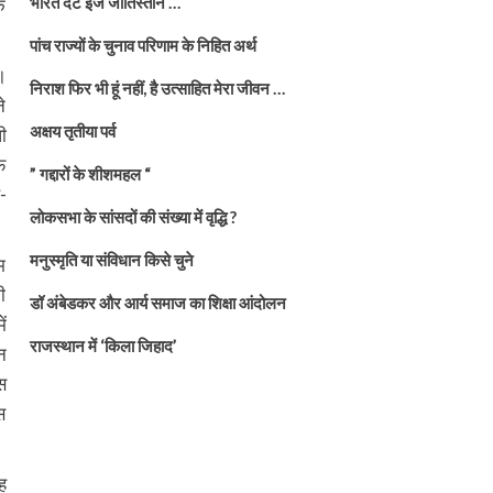
भारत दैट इज जातिस्तान …
े
पांच राज्यों के चुनाव परिणाम के निहित अर्थ
।
निराश फिर भी हूं नहीं, है उत्साहित मेरा जीवन …
े
अक्षय तृतीया पर्व
ी
फ
” गद्दारों के शीशमहल “
-
लोकसभा के सांसदों की संख्या में वृद्धि ?
मनुस्मृति या संविधान किसे चुने
म
ी
डॉ अंबेडकर और आर्य समाज का शिक्षा आंदोलन
ं
राजस्थान में ‘किला जिहाद’
न
स
स
ह