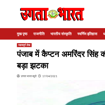
Skip
to
content
मुख पृष्ठ
राजनीति
भारतीय संस्कृति
स्वर्णिम इतिहास
ध
महत्वपूर्ण लेख
पंजाब में कैप्टन अमरिंदर सिंह
बड़ा झटका
उगता भारत ब्यूरो
17/04/2021