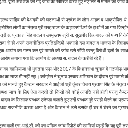
. द्वारा अब तक की गई जांच को खारिज करते हुए नए सिरे से मामले की जांच क
रु ग्रन्थ साहिब की बेअदबी की घटनाओं से प्रदेश के लोग आहत व आक्रोषित थे
त लोगों का नेतृत्व पूरी तरह राज्य के कट्टरपंथियों के हाथों में आ गया जिन्होंन
 स. प्रकाश सिंह बादल व उपमुख्यमन्त्री स. सुखबीर सिंह बादल को पन्थ विरोध
 सदा से ही अपने राजनीतिक प्रतिद्वन्द्वियों अकाली दल बादल व भाजपा के खिला
एक आयोग का गठन कर पूरे मामले की जांच उसे सौंपी परन्तु विरोधी दलों के साथ
रोप लगाया गया कि आयोग के अध्यक्ष स. बादल के करीबी रहे हैं।
 का खामियाजा भी भुगतना पड़ा और 2017 के विधानसभा चुनाव में गठजोड़ आ
 का ताज भी नहीं रहा। कांग्रेस ने चुनाव प्रचार अभियान के दौरान पूरे मामले क
को मानते हुए कैप्टन सरकार ने आईजी श्री कुंवर विजय प्रताप सिंह के नेतृत्व मे
्ष जांच के लिए ऐसा करती तो किसी को कोई आपत्ति नहीं होती परन्तु कैप्ट
ल के खिलाफ पन्थक एजेण्डा चलाते हुए उन्हें पन्थक मुद्दे पर ही घेरने का प्रया
्थक राजनीति करता आया है और कैप्टन ने उसे उसके ही घर में घेरने का प्रया
ृत्व वाली एस.आई.टी. की प्राथमिक जांच रिपोर्ट की खामियां यह हैं कि यह पूरी तर