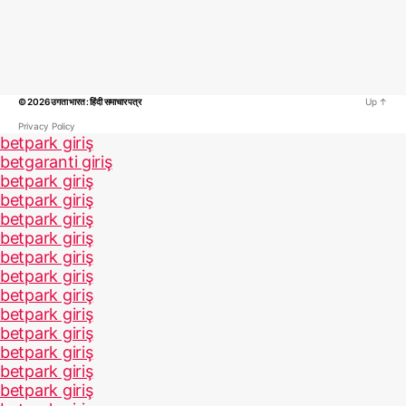
© 2026
उगता भारत : हिंदी समाचार पत्र
Up
↑
Privacy Policy
betpark giriş
betgaranti giriş
betpark giriş
betpark giriş
betpark giriş
betpark giriş
betpark giriş
betpark giriş
betpark giriş
betpark giriş
betpark giriş
betpark giriş
betpark giriş
betpark giriş