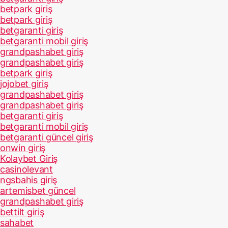
betpark giriş
betpark giriş
betgaranti giriş
betgaranti mobil giriş
grandpashabet giriş
grandpashabet giriş
betpark giriş
jojobet giriş
grandpashabet giriş
grandpashabet giriş
betgaranti giriş
betgaranti mobil giriş
betgaranti güncel giriş
onwin giriş
Kolaybet Giriş
casinolevant
ngsbahis giriş
artemisbet güncel
grandpashabet giriş
bettilt giriş
sahabet