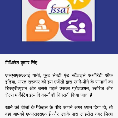
–
r
F
S
S
A
I
के
बा
रे
में
,
मिथिलेश कुमार सिंह
के
से
एफएसएसएआई यानी, फूड सेफ्टी एंड स्टैंडर्ड्स अथॉरिटी ऑफ़
मि
इंडिया, भारत सरकार की इस एजेंसी द्वारा खाने-पीने के सामानों का
ल
ता
डिस्ट्रीब्यूशन और उससे पहले उसका प्रोडक्शन, स्टोरेज और
है
सेल्स मार्केटिंग इत्यादि कार्यों की निगरानी किया जाता है।
इ
स
खाने की चीजों के पैकेट्स के पीछे आपने अगर ध्यान दिया हो, तो
का
वहां आपको एफएसएसएआई और उसके पास लाइसेंस नंबर लिखा
ला