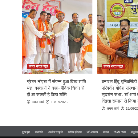
उगता भारत न्यूज़
उगता भारत न्यूज़
ग्रेटर नोएडा में संपन्न हुआ विश्व शांति
बनारस हिंदू यूनिवर्सिटी म
यज्ञ: वक्ताओं ने कहा- वैदिक चिंतन से
परिवर्तन योगेश संस्थान
ही आ सकती है विश्व शांति
सुदर्शन सभा’: डॉ आर्य 
विद्वत्ता सम्मान से किय
अमन आर्य
10/07/2026
अमन आर्य
15/06/2
मुख पृष्ठ
राजनीति
भारतीय संस्कृति
स्वर्णिम इतिहास
धर्म-अध्यात्म
समाज
गौ और गोवंश
संपूर्ण