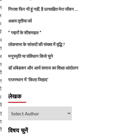
न
निराश फिर भी हूं नहीं, है उत्साहित मेरा जीवन …
त
अक्षय तृतीया पर्व
ि
ं
” गद्दारों के शीशमहल “
म
लोकसभा के सांसदों की संख्या में वृद्धि ?
ा
र
मनुस्मृति या संविधान किसे चुने
त
डॉ अंबेडकर और आर्य समाज का शिक्षा आंदोलन
ं
राजस्थान में ‘किला जिहाद’
त
ी
लेखक
ि
ं
ए
ा
ं
विषय चुनें