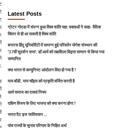
ट
ो
Latest Posts
ट
य
ग्रेटर नोएडा में संपन्न हुआ विश्व शांति यज्ञ: वक्ताओं ने कहा- वैदिक
चिंतन से ही आ सकती है विश्व शांति
ि
ं
बनारस हिंदू यूनिवर्सिटी में सम्पन्न हुई परिवर्तन योगेश संस्थान की
प
’37वीं सुदर्शन सभा’: डॉ आर्य को तक्षशिला विद्वत्ता सम्मान से किया गया
े
सम्मानित
.
क्या भारत से कम्युनिस्ट आंदोलन विदा हो गया है ?
ा
माय बॉडी , माय चॉइस को प्रकृति वर्जित करती है
ं
आर्य समाज का दसवां नियम
े
दक्षिण विजय के लिए भाजपा को क्या करना होगा ?
ी
ी
भारत दैट इज जातिस्तान …
र
पांच राज्यों के चुनाव परिणाम के निहित अर्थ
च