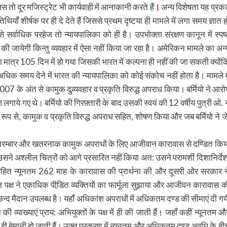
स तो दूर मजिस्ट्रेट भी कार्यवाही में आनाकानी करते हैं
।
अन्य विशेषता यह प्रक
िथियाँ शीर्षक पर ही दे देते हैं जिससे प्रथम दृष्टया ही मामले में लगा समय ज्ञात ह
से सर्वाधिक परहेज तो न्यायपालिका को ही है। उपभोक्ता संरक्षण कानून में स्पष्
त की जायेगी किन्तु व्यवहार में ऐसा नहीं किया जा रहा है। अमेरिकन मामले का अन्
भग मात्र 105 दिन में हो गया जिसकी भारत में कल्पना ही नहीं की जा सकती क्योंक
 अधिक समय देने में भारत की न्यायपालिका को कोई संकोच नहीं होता है। मामले मे
2007 के अंत से कामुक दुव्र्यवहार व प्रकृति विरुद्ध अपराध किया। बर्मियो ने आरो
े गए थे। बर्मियो की गिरफ़्तारी के बाद उसकी स्वयं की 12 वर्षीय पुत्री ओ. न
 रूप से, कामुक व प्रकृति विरुद्ध अपराध सहित, शोषण किया और जब बर्मियो ने जे
थ बारम्बार और खतरनाक कामुक अपराधों के लिए आजीवान कारावास से दण्डित किय
सने अश्लील चित्रों को आगे प्रसारित नहीं किया अत: उसने परामर्शी दिशानिर्देशो
ए विहित न्यूनतम 262 माह के कारावास की प्रार्थना की और दूसरी ओर सरकार न
पक्ष ने एकाधिक पीडि़त व्यक्तियों का फार्मूला सुझाया और आजीवन कारावास क
न्द मैदान उपलब्ध है। यहाँ अधिकांश अपराधों में अधिकतम दण्ड की सीमाएं दी गय
की व्याख्याएं प्राय: अभियुक्तों के पक्ष में ही की जाती हैं। जहाँ कहीं न्यूनतम औ
ं ही बेमानी हो जाती हैं। उक्त प्रकरण में न्यूनतम और अधिकतम दण्ड अवधि के बी