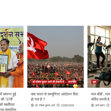
डॉ राकेश कुमार आर्य की लेखनी से
राजनीति
युवा
ें सम्पन्न हुई
क्या भारत से कम्युनिस्ट आंदोलन विदा
माय बॉडी , माय
 की ’37वीं
हो गया है ?
वर्जित करती है
को तक्षशिला
डॉ॰ राकेश कुमार आर्य
12/06/2026
आर्य सागर
ा गया सम्मानित