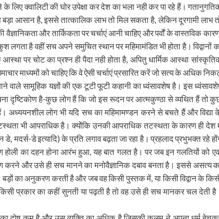
े लिए क्वालिटी की घोर उपेक्षा कर देश का भला नही कर पा रहे हैं। गतानुगति
 बड़ा आसान है, इससे तात्कालिक लाभ तो मिल सकता है, लेकिन दूरगामी लाभ त
वों की वैज्ञानिकता और तार्किकता पर चर्चाएं आनी चाहिए और पर्वों के वास्तविक कारणो
ुश लगता है वहीं सच अपने समुचित स्थान पर महिमामंडित भी होता है। विद्वानों क
आस्था पर चोट का प्रश्न ही पैदा नही होता है, अपितु धार्मिक आस्था सांस्कृति
ाचार माध्यमों को चाहिए कि वे ऐसी चर्चाएं प्रसारित करें जो सत्य के अधिक निक
जाने वाले सामूहिक यज्ञों की एक टूटी फूटी कहानी का ध्वंसावशेष है। इस ध्वंसावशे
 दृष्टिकोण है-कुछ लोग हैं कि जो इस रूदन पर आत्मकुण्ठा से व्यथित हैं तो कु
हैं। अध्ययनशील लोग भी यदि सच का महिमामण्डन करने से बचते हैं और विद्या क
तटस्थता भी आपराधिक है। क्योंकि उनकी आपराधिक तटस्थता के कारण ही देश मे
ाइन डे, मदर्स-डे इत्यादि) के प्रति लगाव बढ़ता जा रहा है। प्रहलाद प्रभुभक्त रहे हों
रण होली का दहन होना आरंभ हुआ, यह बात गलत है। पर जब इन गलतियों को ए
ण करने और उसे ही सच मानने का मनोवैज्ञानिक दबाव बनता है। इससे असत्य क
ड़ों का अनुकरण करती है और जब वह किसी पुस्तक में, या किसी विद्वान के किस
ंग किसी प्रकार का कहीं सुनती या पढ़ती है तो वह उसे ही सच मानकर चल देती है
ं उनका दोष कम है और उस व्यक्ति का अधिक है जिसकी कलम ने अपना धर्म बेचक