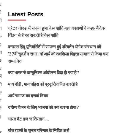
क
ो
Latest Posts
ं
ा
ग्रेटर नोएडा में संपन्न हुआ विश्व शांति यज्ञ: वक्ताओं ने कहा- वैदिक
चिंतन से ही आ सकती है विश्व शांति
क
ट
बनारस हिंदू यूनिवर्सिटी में सम्पन्न हुई परिवर्तन योगेश संस्थान की
ष
’37वीं सुदर्शन सभा’: डॉ आर्य को तक्षशिला विद्वत्ता सम्मान से किया गया
छ
सम्मानित
े
क्या भारत से कम्युनिस्ट आंदोलन विदा हो गया है ?
ं
गे
माय बॉडी , माय चॉइस को प्रकृति वर्जित करती है
क
आर्य समाज का दसवां नियम
ा
दक्षिण विजय के लिए भाजपा को क्या करना होगा ?
ी
।
भारत दैट इज जातिस्तान …
पांच राज्यों के चुनाव परिणाम के निहित अर्थ
र