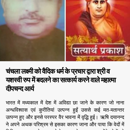
के
r
म
हा
ध
न
म
हा
त्मा
दी
प
च
चंचला लक्ष्मी को वैदिक धर्म के प्रचार द्वारा श्री व
न्द
आ
यशस्वी रुप में बदलने का सत्कार्य करने वाले महात्मा
र्य
दीपचन्द आर्य
भारत में मध्यकाल में देश में अविद्या छा जाने के कारण जो नाना
अन्धविश्वास एवं कुरीतियां उत्पन्न हुईं उससे कई मत-मतान्तर
उत्पन्न हुए और इनसे परस्पर वैर भावना में वृद्धि हुई। ऋषि दयानन्द
ने अपने अथक परिश्रम से इसका कारण जाना और पाया कि वेदों में