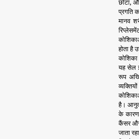
छोटा, और
प्रगति क
मानव श
रिप्लेस
कोशिकाओं
होता है 
कोशिका ऐ
यह सेल 
रूप अख्
व्यक्तिय
कोशिकाओ
है। आनुव
के कारण 
कैंसर और
जाता रहा