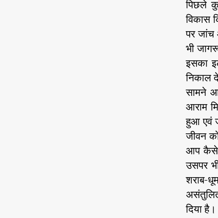
पिछले कु
विकास कि
पर जांच
भी जागर
इसका इल
निकाल देन
सामने आय
आराम मि
हुआ एवं 
जीवन को
आप कैसे 
उसपर भी
शराब-धूम
असंतुलि
दिया है