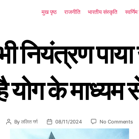
मुख पृष्ठ
राजनीति
भारतीय संस्कृति
स्वर्णि
 भी नियंत्रण पाय
है योग के माध्यम स
o
By
ललित गर्ग
08/11/2024
No Comments
P
P
n
o
o
कैं
s
s