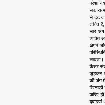
परेशानिय
सकारात्
से टूट ज
शक्ति है
सारे अंग
व्यक्ति
अपने जीवन
परिस्थि
सकता।
कैंसर सं
जुड़कर 
की जंग म
खिलाड़ी 
जरिए ही
दवाइयां