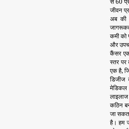
से 60 प्
जीवन प्
अब की त
जागरूकत
कमी को प
और उपचार 
कैंसर एक
स्तर पर 
एक है, ज
डिजीज क
मेडिकल 
लाइलाज 
कठिन बन
जा सकता
है। हम ज