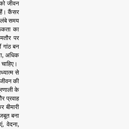
 को जीवन
ैं। कैंसर
 लंबे समय
रूकता का
 आमतौर पर
ं गांठ बन
या, अधिक
ा चाहिए।
ध्यात्म से
े जीवन की
रणाली के
और प्रवाह
कर बीमारी
जबूत बना
, वेदना,