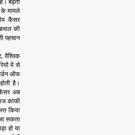
ैं। बढ़ती
के मामले
ीय कैंसर
ेखभाल की
आती पहचान
।
, वैश्विक
ों में से
 बर्डन ऑफ
होती है।
कैंसर अब
लाज काफी
स्त किया
 जा सकता
ड़ा हो या