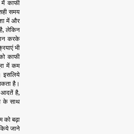
 में काफी
ा सही समय
ा में और
ै, लेकिन
ेशन करके
्रियाएं भी
ं को काफी
ा में कम
ै। इसलिये
सकता है।
आदतें है,
े के साथ
 को बढ़ा
िये जाने