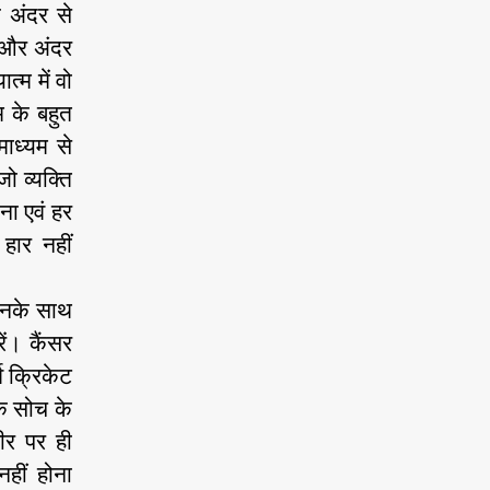
े अंदर से
 और अंदर
्म में वो
म के बहुत
माध्यम से
 व्यक्ति
दना एवं हर
हार नहीं
 उनके साथ
ं। कैंसर
व क्रिकेट
मक सोच के
ीर पर ही
हीं होना