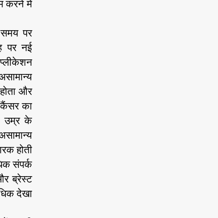
 करने में
-समय पर
गह पर नई
िप्लीकेशन
 असामान्य
ं होता और
कैंसर का
 उम्र के
 असामान्य
ारक होती
िक संपर्क
र ब्रेस्ट
अधिक देखा