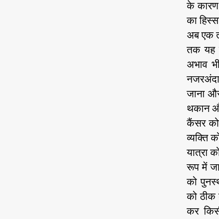
के कारण
का हिस्स
अब एक तर
तक यह ब
अभाव भी 
नजरअंदाज
जाना और
थकान और
कैंसर को 
व्यक्ति 
यात्रा 
रूप में 
को पुनर्
को ठीक 
कर किसी