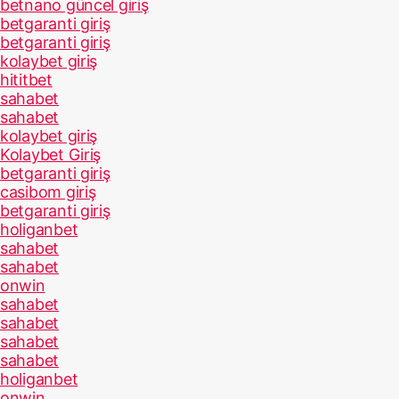
betnano güncel giriş
betgaranti giriş
betgaranti giriş
kolaybet giriş
hititbet
sahabet
sahabet
kolaybet giriş
Kolaybet Giriş
betgaranti giriş
casibom giriş
betgaranti giriş
holiganbet
sahabet
sahabet
onwin
sahabet
sahabet
sahabet
sahabet
holiganbet
onwin