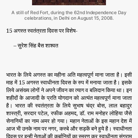
ता
r
ओं
A still of Red Fort, during the 62nd Independence Day
के
celebrations, in Delhi on August 15, 2008.
म
क
15 अगस्त स्वतंत्रता दिवस पर विशेष-
ड़
जा
– सुरेश सिंह बैस शाश्वत
ल
में
फं
स
भारत के लिये अगस्त का महीना अति महत्वपूर्ण माना जाता है। इसी
ते
जा
माह में 15 अगस्त स्वाधीनता दिवस के रुप में मनाया जाता है। इसके
र
लिये असंख्य लोगों ने अपने जीवन का त्याग व बलिदान किया था। इन
हे
शहीदों के आजादी के प्रति योगदान को अत्यंत महत्वपूर्ण माना जाता
रा
है। भारत की स्वतंत्रता के लिये सुभाष चंद्र बोस, लाल बहादुर
ष्ट्री
शास्त्री, सरदार पटेल, रफीक अहमद, डॉ. राम मनोहर लोहिया जैसे
य
सेनानियों का नाम अमर हो गया। महान नेताओं के इस महान देश में
प
आज भी उनके नाम पर नगर, कस्बे और सड़कें बने हुये है। स्वाधीनता
र्व
दिवस पर इन्ही नेताओं की कुर्बानियों का स्मरण कर स्वाधीनता संग्राम