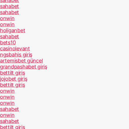
sahabet
sahabet
sahabet
onwin
onwin
holiganbet
sahabet
bets10
casinolevant
ngsbahis giriş
artemisbet güncel
grandpashabet giriş
bettilt giriş
jojobet giriş
bettilt giriş
onwin
onwin
onwin
sahabet
onwin
sahabet
bettilt giriş