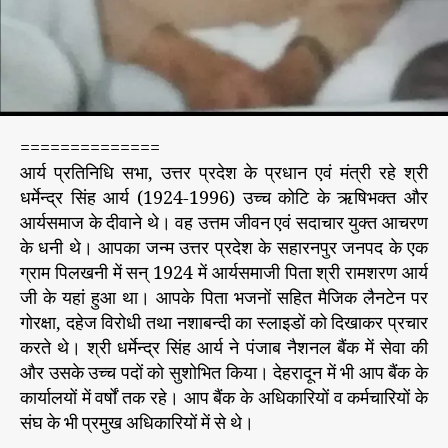
वं
मं
त्री
र
हे
य
==============
श
आर्य प्रतिनिधि सभा, उत्तर प्रदेश के प्रधान एवं मंत्री रहे श्री
स्वी
जी
धर्मेन्द्र सिंह आर्य (1924-1996) उच्च कोटि के ऋषिभक्त और
व
आर्यसमाज के दीवाने थे। वह उत्तम जीवन एवं सदाचार युक्त आचरण
न
के धनी थे। आपका जन्म उत्तर प्रदेश के सहारनपुर जनपद के एक
के
ग्राम पिलखनी में सन् 1924 में आर्यसमाजी पिता श्री रामशरण आर्य
ध
जी के यहां हुआ था। आपके पिता भजनों सहित मैजिक लैनटेन पर
नी
गोरक्षा, दहेज विरोधी तथा नशाबन्दी का स्लाइडों को दिखाकर प्रचार
श्री
करते थे। श्री धर्मेन्द्र सिंह आर्य ने पंजाब नैशनल बैंक में सेवा की
ध
और उसके उच्च पदों को सुशोभित किया। देहरादून में भी आप बैंक के
र्मे
न्द्र
कार्यालयों में वर्षों तक रहे। आप बैंक के अधिकारियों व कर्मचारियों के
सिं
संघ के भी प्रमुख अधिकारियों में से थे।
ह