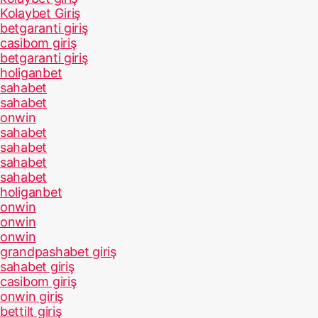
Kolaybet Giriş
betgaranti giriş
casibom giriş
betgaranti giriş
holiganbet
sahabet
sahabet
onwin
sahabet
sahabet
sahabet
sahabet
holiganbet
onwin
onwin
onwin
grandpashabet giriş
sahabet giriş
casibom giriş
onwin giriş
bettilt giriş