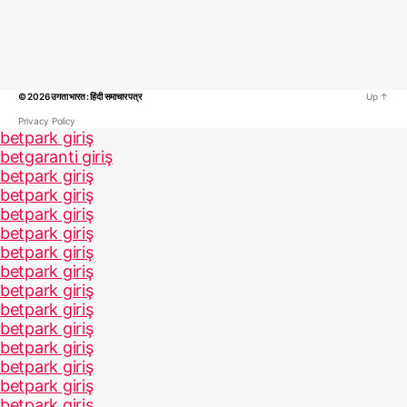
© 2026
उगता भारत : हिंदी समाचार पत्र
Up
↑
Privacy Policy
betpark giriş
betgaranti giriş
betpark giriş
betpark giriş
betpark giriş
betpark giriş
betpark giriş
betpark giriş
betpark giriş
betpark giriş
betpark giriş
betpark giriş
betpark giriş
betpark giriş
betpark giriş