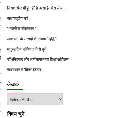
त
निराश फिर भी हूं नहीं, है उत्साहित मेरा जीवन …
अक्षय तृतीया पर्व
ी
ं
” गद्दारों के शीशमहल “
ए
लोकसभा के सांसदों की संख्या में वृद्धि ?
मनुस्मृति या संविधान किसे चुने
ो
ं
डॉ अंबेडकर और आर्य समाज का शिक्षा आंदोलन
राजस्थान में ‘किला जिहाद’
ं
र
लेखक
े
ी
ो
विषय चुनें