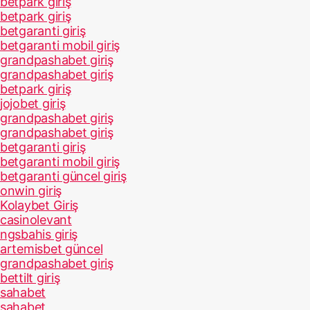
betpark giriş
betpark giriş
betgaranti giriş
betgaranti mobil giriş
grandpashabet giriş
grandpashabet giriş
betpark giriş
jojobet giriş
grandpashabet giriş
grandpashabet giriş
betgaranti giriş
betgaranti mobil giriş
betgaranti güncel giriş
onwin giriş
Kolaybet Giriş
casinolevant
ngsbahis giriş
artemisbet güncel
grandpashabet giriş
bettilt giriş
sahabet
sahabet