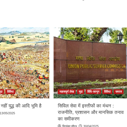
द्दा
विविधा
महत्वपूर्ण लेख
मुद्दा
विधि-कानून
विविधा
समाज
 नहीं युद्ध की आदि भूमि है
सिविल सेवा में इस्तीफों का मंथन :
राजनीति, प्रशासन और मानसिक तनाव
13/05/2025
का समीकरण
प्रियंका सौरभ
30/04/2025