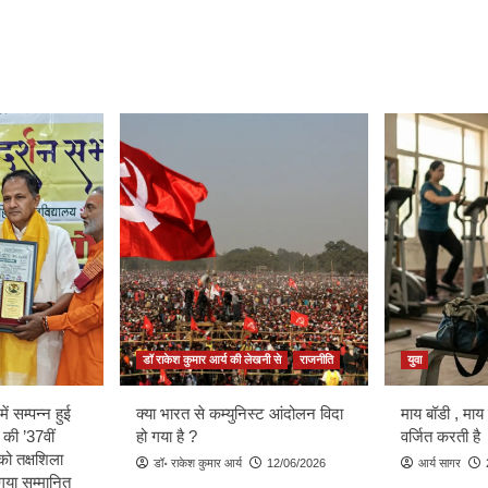
डॉ राकेश कुमार आर्य की लेखनी से
राजनीति
युवा
ें सम्पन्न हुई
क्या भारत से कम्युनिस्ट आंदोलन विदा
माय बॉडी , माय
 की ’37वीं
हो गया है ?
वर्जित करती है
को तक्षशिला
डॉ॰ राकेश कुमार आर्य
12/06/2026
आर्य सागर
ा गया सम्मानित