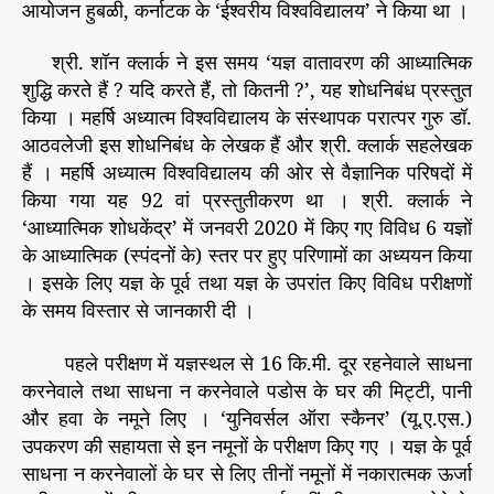
रि
आयोजन हुबळी, कर्नाटक के ‘ईश्‍वरीय विश्‍वविद्यालय’ ने किया था ।
ष
द
श्री. शॉन क्लार्क ने इस समय ‘यज्ञ वातावरण की आध्यात्मिक
में
शुद्धि करते हैं ? यदि करते हैं, तो कितनी ?’, यह शोधनिबंध प्रस्तुत
प्र
किया । महर्षि अध्यात्म विश्‍वविद्यालय के संस्थापक परात्पर गुरु डॉ.
स्तु
आठवलेजी इस शोधनिबंध के लेखक हैं और श्री. क्लार्क सहलेखक
त
हैं । महर्षि अध्यात्म विश्‍वविद्यालय की ओर से वैज्ञानिक परिषदों में
:
किया गया यह 92 वां प्रस्तुतीकरण था । श्री. क्लार्क ने
य
ज्ञों
‘आध्यात्मिक शोधकेंद्र’ में जनवरी 2020 में किए गए विविध 6 यज्ञों
से
के आध्यात्मिक (स्पंदनों के) स्तर पर हुए परिणामों का अध्ययन किया
ब
। इसके लिए यज्ञ के पूर्व तथा यज्ञ के उपरांत किए विविध परीक्षणों
डी
के समय विस्तार से जानकारी दी ।
मा
त्रा
पहले परीक्षण में यज्ञस्थल से 16 कि.मी. दूर रहनेवाले साधना
में
करनेवाले तथा साधना न करनेवाले पडोस के घर की मिट्टी, पानी
स
और हवा के नमूने लिए । ‘युनिवर्सल ऑरा स्कैनर’ (यू.ए.एस.)
का
रा
उपकरण की सहायता से इन नमूनों के परीक्षण किए गए । यज्ञ के पूर्व
त्म
साधना न करनेवालों के घर से लिए तीनों नमूनों में नकारात्मक ऊर्जा
क