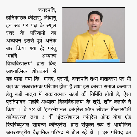
वि
‘वनस्पति,
ष
हानिकारक कीटाणु, जीवाणु
य
में
इन सब पर यज्ञ के स्थूल
स्तर के परिणामों का
शो
अध्ययन इससे पूर्व अनेक
ध
बार किया गया है; परंतु
का
‘महर्षि अध्यात्म
र्य
विश्‍वविद्यालय’ द्वारा किए
अं
आध्यात्मिक शोधकार्य से
त
र
यह पाया गया कि मानव, प्राणी, वनस्पति तथा वातावरण पर भी
रा
यज्ञ का सकारात्मक परिणाम होता है तथा इस कारण समाज कल्याण
ष्ट्री
हेतु बडी मात्रा में सकारात्मक ऊर्जा की निर्मिति होती है, ऐसा
य
प्रतिपादन ‘महर्षि अध्यात्म विश्‍वविद्यालय’ के श्री. शॉन क्लार्क ने
वै
किया । वे १४ वीं ‘इंटरनेशनल कांग्रेस ऑफ सोशल फिलासॉफी
ज्ञा
कॉन्फरन्स’ तथा ८ वीं ‘इंटरनेशनल कांग्रेस ऑफ योगा एंड
नि
स्पिरिच्युअल सायन्स कॉन्फ्रेंस’ द्वारा संयुक्त रूप से आयोजित
क
प
अंतरराष्ट्रीय वैज्ञानिक परिषद में बोल रहे थे । इस परिषद का