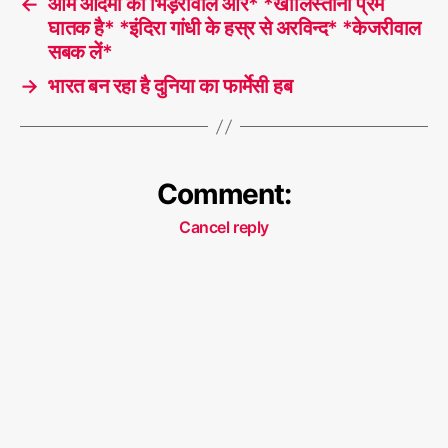
←
आम आदमी का भिड़रावाले और* *खालिस्तानी प्रेम
घातक है* *इंदिरा गांधी के हस्र से अरविन्द* *केजरीवाल
सबक लें*
→
भारत बन रहा है दुनिया का फार्मेसी हब
Comment:
Cancel reply