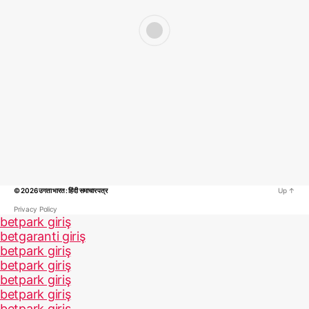
© 2026
उगता भारत : हिंदी समाचार पत्र
Up
↑
Privacy Policy
betpark giriş
betgaranti giriş
betpark giriş
betpark giriş
betpark giriş
betpark giriş
betpark giriş