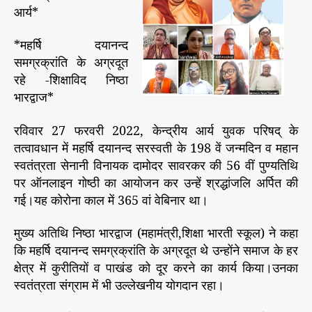
र
आर्य*
वी
र
*महर्षि दयानन्द
सा
समग्रक्रांति के अग्रदूत
व
रहे -शिक्षाविद निष्ठा
र
भारद्वाज*
क
र
रविवार 27 फरवरी 2022, केन्द्रीय आर्य युवक परिषद् के
को
कि
तत्वावधान में महर्षि दयानन्द सरस्वती के 198 वें जन्मदिन व महान
या
स्वतंत्रता सेनानी विनायक दामोदर सावरकर की 56 वीं पुण्यतिथि
न
पर ऑनलाइन गोष्ठी का आयोजन कर उन्हें श्रद्धांजलि अर्पित की
म
गई।यह कोरोना काल में 365 वां वेबिनार था।
न
*
मुख्य अतिथि निष्ठा भारद्वाज (महामंत्री,शिक्षा भारती स्कूल) ने कहा
कि महर्षि दयानन्द समग्रक्रांति के अग्रदूत थे उन्होंने समाज के हर
क्षेत्र में कुरीतियों व पाखंड को दूर करने का कार्य किया।उनका
स्वतंत्रता संग्राम में भी उल्लेखनीय योगदान रहा।