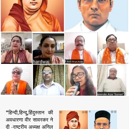
य
h
e
न्ती
o
प
r
र
म
ह
र्षि
द
या
न
न्द
व
5
6
वीं
पु
ण्य
*हिन्दी,हिन्दू,हिंदुस्तान की
ति
अवधारणा वीर सावरकर ने
थि
प
दी -राष्ट्रीय अध्यक्ष अनिल