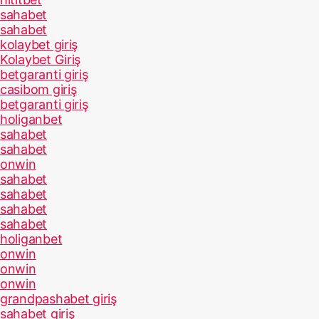
sahabet
sahabet
kolaybet giriş
Kolaybet Giriş
betgaranti giriş
casibom giriş
betgaranti giriş
holiganbet
sahabet
sahabet
onwin
sahabet
sahabet
sahabet
sahabet
holiganbet
onwin
onwin
onwin
grandpashabet giriş
sahabet giriş