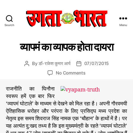
Search
Menu
उ
ग
C
डॉ
ता
व्यापमं का व्यापक होता दायरा
रा
a
भा
के
t
र
श
e
त
कु
By
डॉ॰ राकेश कुमार आर्य
07/07/2015
P
P
मा
g
:
o
o
र
o
No Comments
o
हिं
s
s
आ
n
r
दी
र्य
t
t
व्या
की
i
राजनीति का घिनौना
स
a
d
प
ले
e
मा
स्वरूप हमें एक बार फिर
u
a
ख
मं
s
चा
नी
t
t
‘व्यापमं घोटाले’ के माध्यम से देखने को मिल रहा है। अपनी गौरवमयी
का
से
र
h
e
ऐतिहासिक धरोहर और परंपरा के लिए प्रसिद्घ मध्य प्रदेश का
व्या
प
o
नेतृत्व इस समय शिवराज सिंह नामक एक ‘चौहान’ के हाथों में है। पर
प
त्र
r
क
यह अत्यंत दु:खद तथ्य है कि इस मुख्यमंत्री के रहते ‘व्यापमं घोटाले’
हो