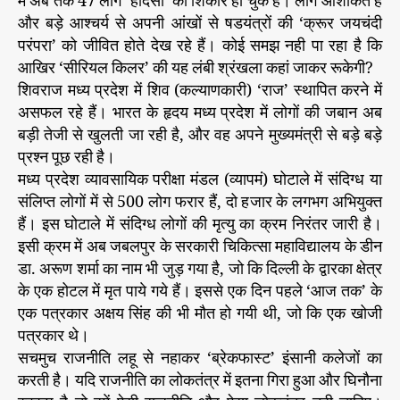
में अब तक 47 लोग ‘हादसों’ का शिकार हो चुके हैं। लोग आशंकित हैं
ता
और बड़े आश्चर्य से अपनी आंखों से षडयंत्रों की ‘क्रूर जयचंदी
दा
परंपरा’ को जीवित होते देख रहे हैं। कोई समझ नही पा रहा है कि
य
आखिर ‘सीरियल किलर’ की यह लंबी श्रंखला कहां जाकर रूकेगी?
रा
शिवराज मध्य प्रदेश में शिव (कल्याणकारी) ‘राज’ स्थापित करने में
असफल रहे हैं। भारत के हृदय मध्य प्रदेश में लोगों की जबान अब
बड़ी तेजी से खुलती जा रही है, और वह अपने मुख्यमंत्री से बड़े बड़े
प्रश्न पूछ रही है।
मध्य प्रदेश व्यावसायिक परीक्षा मंडल (व्यापमं) घोटाले में संदिग्ध या
संलिप्त लोगों में से 500 लोग फरार हैं, दो हजार के लगभग अभियुक्त
हैं। इस घोटाले में संदिग्ध लोगों की मृत्यु का क्रम निरंतर जारी है।
इसी क्रम में अब जबलपुर के सरकारी चिकित्सा महाविद्यालय के डीन
डा. अरूण शर्मा का नाम भी जुड़ गया है, जो कि दिल्ली के द्वारका क्षेत्र
के एक होटल में मृत पाये गये हैं। इससे एक दिन पहले ‘आज तक’ के
एक पत्रकार अक्षय सिंह की भी मौत हो गयी थी, जो कि एक खोजी
पत्रकार थे।
सचमुच राजनीति लहू से नहाकर ‘ब्रेकफास्ट’ इंसानी कलेजों का
करती है। यदि राजनीति का लोकतंत्र में इतना गिरा हुआ और घिनौना