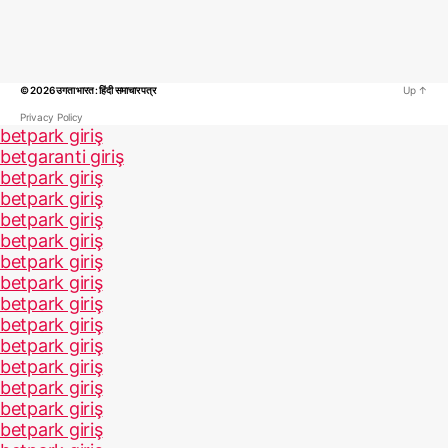
© 2026
उगता भारत : हिंदी समाचार पत्र
Up
↑
Privacy Policy
betpark giriş
betgaranti giriş
betpark giriş
betpark giriş
betpark giriş
betpark giriş
betpark giriş
betpark giriş
betpark giriş
betpark giriş
betpark giriş
betpark giriş
betpark giriş
betpark giriş
betpark giriş