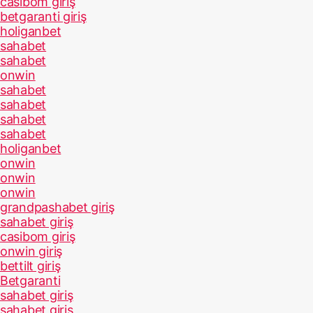
casibom giriş
betgaranti giriş
holiganbet
sahabet
sahabet
onwin
sahabet
sahabet
sahabet
sahabet
holiganbet
onwin
onwin
onwin
grandpashabet giriş
sahabet giriş
casibom giriş
onwin giriş
bettilt giriş
Betgaranti
sahabet giriş
sahabet giriş