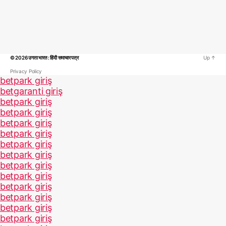
© 2026
उगता भारत : हिंदी समाचार पत्र
Up
↑
Privacy Policy
betpark giriş
betgaranti giriş
betpark giriş
betpark giriş
betpark giriş
betpark giriş
betpark giriş
betpark giriş
betpark giriş
betpark giriş
betpark giriş
betpark giriş
betpark giriş
betpark giriş