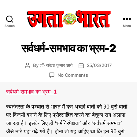
Search
Menu
उ
ग
C
भ
ता
सर्वधर्म-समभाव का भ्रम-2
या
a
भा
न
t
र
क
e
त
रा
By
डॉ॰ राकेश कुमार आर्य
25/03/2017
P
P
ज
g
:
o
o
नी
o
No Comments
o
हिं
s
s
ति
n
r
दी
क
t
t
स
ष
i
सर्वधर्म-समभाव का भ्रम -1
स
a
d
र्व
ड
e
मा
u
a
यं
ध
s
चा
स्वतंत्रता के पश्चात से भारत में दस अच्छी बातों को 90 बुरी बातों
त्र
t
t
र्म
र
h
e
पर विजयी बनाने के लिए प्रोत्साहित करने का बेतुका राग अलापा
-
प
o
स
जा रहा है। इसके लिए ही ‘धर्मनिरपेक्षता’ और ‘सर्वधर्म समभाव’
त्र
r
म
जैसे नारे यहां गढ़े गये हैं। होना तो यह चाहिए था कि इन 90 बुरी
भा