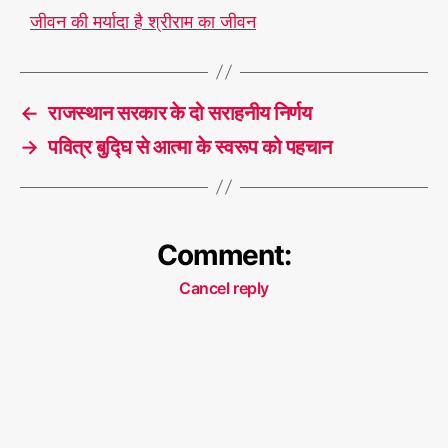
र्व
जीवन की मर्यादा है श्रीराम का जीवन
ध
र्म
T
स
a
म
←
राजस्थान सरकार के दो सराहनीय निर्णय
g
भा
s
→
पवित्र बुद्घि से आत्मा के स्वरूप को पहचान
व
Comment:
Cancel reply