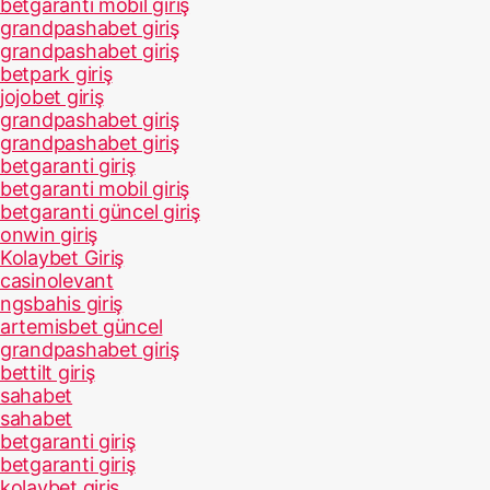
betgaranti mobil giriş
grandpashabet giriş
grandpashabet giriş
betpark giriş
jojobet giriş
grandpashabet giriş
grandpashabet giriş
betgaranti giriş
betgaranti mobil giriş
betgaranti güncel giriş
onwin giriş
Kolaybet Giriş
casinolevant
ngsbahis giriş
artemisbet güncel
grandpashabet giriş
bettilt giriş
sahabet
sahabet
betgaranti giriş
betgaranti giriş
kolaybet giriş