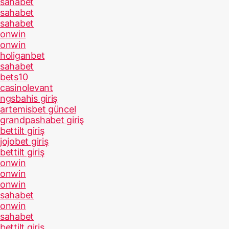
sahabet
sahabet
sahabet
onwin
onwin
holiganbet
sahabet
bets10
casinolevant
ngsbahis giriş
artemisbet güncel
grandpashabet giriş
bettilt giriş
jojobet giriş
bettilt giriş
onwin
onwin
onwin
sahabet
onwin
sahabet
bettilt giriş