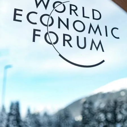
ति
म
द
श
क