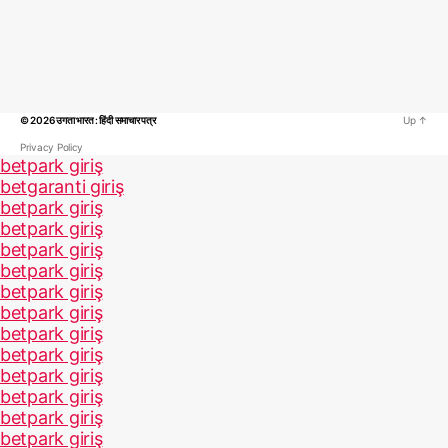
© 2026
उगता भारत : हिंदी समाचार पत्र
Up
↑
Privacy Policy
betpark giriş
betgaranti giriş
betpark giriş
betpark giriş
betpark giriş
betpark giriş
betpark giriş
betpark giriş
betpark giriş
betpark giriş
betpark giriş
betpark giriş
betpark giriş
betpark giriş