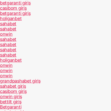
betgaranti giriş
casibom giriş
betgaranti giriş
holiganbet
sahabet
sahabet
onwin
sahabet
sahabet
sahabet
sahabet
holiganbet
onwin
onwin
onwin
grandpashabet giriş
sahabet giriş
casibom giriş
onwin giriş
bettilt giriş
Betgaranti