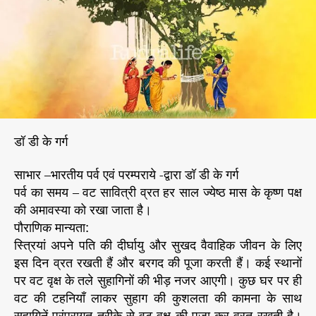
व
r
स्या
या
व
ट
सा
वि
त्री
पू
डॉ डी के गर्ग
जा
*
साभार –भारतीय पर्व एवं परम्पराये -द्वारा डॉ डी के गर्ग
पर्व का समय – वट सावित्री व्रत हर साल ज्येष्ठ मास के कृष्ण पक्ष
की अमावस्या को रखा जाता है।
पौराणिक मान्यता:
स्त्रियां अपने पति की दीर्घायु और सुखद वैवाहिक जीवन के लिए
इस दिन व्रत रखती हैं और बरगद की पूजा करती हैं। कई स्थानों
पर वट वृक्ष के तले सुहागिनों की भीड़ नजर आएगी। कुछ घर पर ही
वट की टहनियाँ लाकर सुहाग की कुशलता की कामना के साथ
सुहागिनें परंपरागत तरीके से वट वृक्ष की पूजा कर व्रत रखती है।