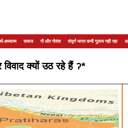
र्म-अध्यात्म
समाज
गौ और गोवंश
संपूर्ण भारत कभी गुलाम नही रहा
अ
वाद क्यों उठ रहे हैं ॽ*