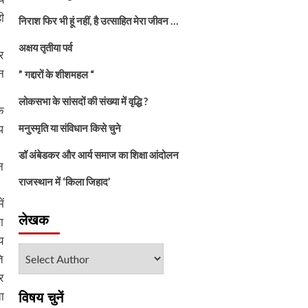
ी
निराश फिर भी हूं नहीं, है उत्साहित मेरा जीवन …
अक्षय तृतीया पर्व
र
न
” गद्दारों के शीशमहल “
लोकसभा के सांसदों की संख्या में वृद्धि ?
े
प
मनुस्मृति या संविधान किसे चुने
डॉ अंबेडकर और आर्य समाज का शिक्षा आंदोलन
न
राजस्थान में ‘किला जिहाद’
ं
लेखक
ा
य
ि
र
ा
विषय चुनें