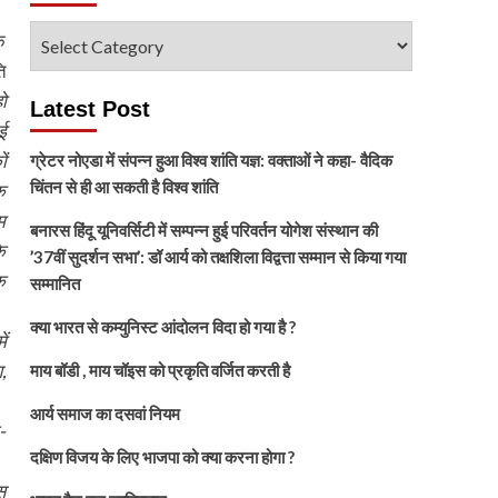
विषय
े
चुनें
ि
ो
Latest Post
ई
ं
ग्रेटर नोएडा में संपन्न हुआ विश्व शांति यज्ञ: वक्ताओं ने कहा- वैदिक
चिंतन से ही आ सकती है विश्व शांति
क
म
बनारस हिंदू यूनिवर्सिटी में सम्पन्न हुई परिवर्तन योगेश संस्थान की
े
’37वीं सुदर्शन सभा’: डॉ आर्य को तक्षशिला विद्वत्ता सम्मान से किया गया
क
सम्मानित
क्या भारत से कम्युनिस्ट आंदोलन विदा हो गया है ?
ं
,
माय बॉडी , माय चॉइस को प्रकृति वर्जित करती है
आर्य समाज का दसवां नियम
-
दक्षिण विजय के लिए भाजपा को क्या करना होगा ?
स