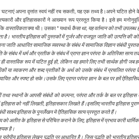
त घटनाएं अपना वृत्तांत स्वयं नहीं रच सकती, यह एक तथ्य है।अपने घटित होने क
त्यकारों और इतिहासकारों ने आख्यान रूप प्रस्तुत किया है। इसे हम मनोनुवृत
 कि
वास्तविकता
क्या थी। उसका * यथार्थ
कैसा था, यह वर्तमान को तभी उपलब्ध ह
ता है। भारतीय इतिहास की पुस्तकों में गुर्जर और राजपूत जाति की उत्पत्ति की को
मना जाति आधारित सामाजिक व्यवस्था के संबंध में सामाजिक विज्ञान संबंधी पुस्तको
 के संबंध में धर्म और प्रतीक के संबंध में प्राप्त ज्ञान परंपरा के अतिरिक्त सत्य त
ले ही वास्तविक रूप में घटित हुई हो, लेकिन वह हमारे लिए तभी सार्थक होगी जब ह
ं या व्याकरण और शब्द प्रतीकों के अर्थ को उसके संबंध में प्रचलित परंपरा क
्यायित और स्पष्ट हो सके।उसके लिए प्राप्त परंपरा ज्ञान के बल पर हमें ऐतिहासि
तथा स्थानों के आपसी संबंधों को कल्पना, परंपरा और तर्क के बल पर इतिहास मे
ाएं इतिहास को नहीं लिखती, इतिहासकार लिखते हैं।इसलिए भारतीय इतिहास पुराण
धी साक्ष्य इतिहास के पुनर्लेखन मे ऐतिहासिक सत्य प्रस्तुत करते हैं।
्य को अतीत के इतिहास से परिचित कराने के लिए, इतिहास में प्रभाव कारी धार्मिक
श्यक है।
न यूरोपीय इतिहास लेखन पद्धति पर आधारित है। जिस पद्धति को भारतीय इतिहा