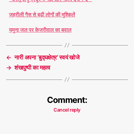
जहरीली गैस से बढ़ी लोगों की मुश्किलें
यमुना जल पर केजरीवाल का बवाल
प्र
दू
T
ष
a
ण
←
नारी अपना ‘बुद्घक्षेत्र’ स्वयं खोजे
g
s
→
शंखपुष्पी का महत्‍व
Comment:
Cancel reply