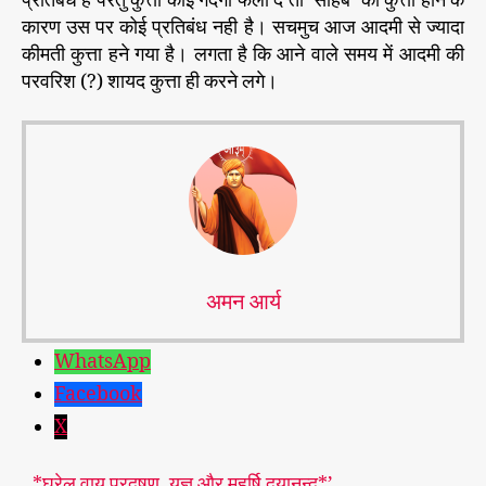
प्रतिबंध है परंतु कुत्ता कोई गंदगी फेेला दे तो ‘साहब’ का कुत्ता होने के
कारण उस पर कोई प्रतिबंध नही है। सचमुच आज आदमी से ज्यादा
कीमती कुत्ता हने गया है। लगता है कि आने वाले समय में आदमी की
परवरिश (?) शायद कुत्ता ही करने लगे।
अमन आर्य
WhatsApp
Facebook
X
*घरेलू वायु प्रदूषण, यज्ञ और महर्षि दयानन्द*’