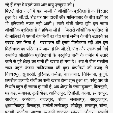
वा
r
रहे हैं क्षेत्र में बढ़ते जल और वायु प्रदूषण की।
यु
पिछले बीस सालों में यहां जल्दी से औद्योगिक प्रतिष्ठानों का विस्तार
का
हुआ है। जी.टी. रोड पर अब दादरी और गाजियाबाद के बीच कहीं पर
प्र
भी हरियाली नजर नही आती। सारी खेती योग्य भूमि इस समय
दू
औद्योगिक प्रतिष्ठानों ने हथिया ली है। जिससे औद्योगिक प्रतिष्ठानों
ष
के मालिकों ने अपनी कंपनियों का गंदा पानी जमीन के नीचे उतारने का
ण
ब
प्रबंध कर लिया है। प्रशासन की इसमें मिलीभगत रही और इस
न
मिलीभगत का परिणाम ये आया है कि जी.टी. रोड और उसके इर्द गिर्द
ता
स्थापित औद्योगिक प्रतिष्ठानों केे प्रदूषित पानी के जमीन में उतारे
जा
जाने से पूरे क्षेत्र का पानी ही खराब हो गया है। अब से बीस-पच्चीस
र
साल पहले केवल गाजियाबाद की कुछ कंपनियों की वजह से
हा
गिरधरपुर, सुनारसी, दुरियाई, कचैड़ा, वारसाबाद, चिपियाना, बुजुर्ग,
है
छपरौला इत्यादि गांवों का पानी खराब होना शुरू हुआ था, परंतु अब तो
मौ
स्थिति बहुत ही खराब हो गयी है, अब क्षेत्र केे ग्राम दुजाना, बिशनूली,
त
का
महावड़, बम्बावड, कूड़ीखेड़ा, आकिलपुर, छिड़ौली, कल्दा, इरादतपुर,
मं
सादोपुर, अच्छेजा, बादलपुर, रोजा जलालपुर, सादुल्लापुर,
ज
धूममानिकपुर, बिसाहड़ा, रानौली लतीफपुर, सीदीपुर, ततारपुर, चौना,
र
पटादी, कलौंदा, जारचा, प्यावली ताजपुर, छांयसा, छौलस, इत्यादि