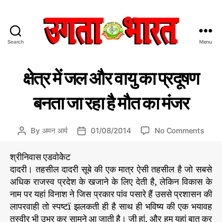
Search
Menu
उ
ग
C
प्र
ता
क्षेत्र में जल और वायु का प्रदूषण
मु
a
भा
ख
t
र
स
बनता जा रहा है मौत का मंजर
e
त
मा
चा
g
:
र/
o
हिं
सं
o
By
अमन आर्य
01/08/2014
No Comments
P
P
r
दी
पा
n
o
o
द
i
स
क्षे
s
s
की
श्रीनिवास एडवोकेेट
e
मा
त्र
य
t
t
s
दादरी। तहसील दादरी सूबे की एक मात्र ऐसी तहसील है जो सबसे
चा
में
a
d
र
अधिक राजस्व प्रदेश के खजाने के लिए देती है, लेकिन विकास के
ज
u
a
प
नाम पर यहां विनाश ने जिस प्रकार पांव पसारे हैं उससे प्रशासन की
ल
t
t
त्र
लापरवाही तो स्पष्टï झलकती ही है साथ ही भविष्य की एक भयावह
औ
h
e
र
तस्वीर भी उभर कर सामने आ जाती है। जी हां, और हम यहां बात कर
o