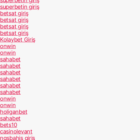
superbetin giriş
superbetin giriş
betsat giriş
betsat giriş
betsat giriş
betsat giriş
Kolaybet Giriş
onwin
onwin
sahabet
sahabet
sahabet
sahabet
sahabet
sahabet
onwin
onwin
holiganbet
sahabet
bets10
casinolevant
ngsbahis giriş