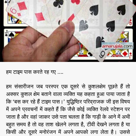
’
r
खे
ल
ते
र
ह
ग
ए
औ
र
जिं
हम टाइम पास करते रह गए ….
द
गी
हम संसारीजन जब परस्पर एक दूसरे से कुशलक्षेम पूछते हैं तो
न
अक्सर कुशल क्षेम बताने वाला व्यक्ति यह कहता हुआ पाया जाता है
ज
दी
कि ‘बस कर रहे हैं टाइम पास।’ युद्धिष्ठिर परिव्राजक जी इस विषय
क
में अपने प्रवचनों में कहते हैं कि जैसे कोई व्यक्ति रेलवे स्टेशन पर
से
जाता है और वहां जाकर उसे पता चलता है कि गाड़ी के आने में अभी
हो
बहुत समय है तो वह ताश खेलने लगता है, टीवी देखने लगता है या
क
किसी और दूसरे मनोरंजन में अपने आपको लगा लेता है। उससे
र