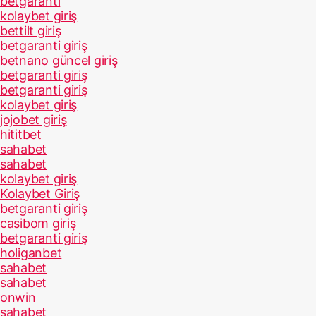
betgaranti
kolaybet giriş
bettilt giriş
betgaranti giriş
betnano güncel giriş
betgaranti giriş
betgaranti giriş
kolaybet giriş
jojobet giriş
hititbet
sahabet
sahabet
kolaybet giriş
Kolaybet Giriş
betgaranti giriş
casibom giriş
betgaranti giriş
holiganbet
sahabet
sahabet
onwin
sahabet