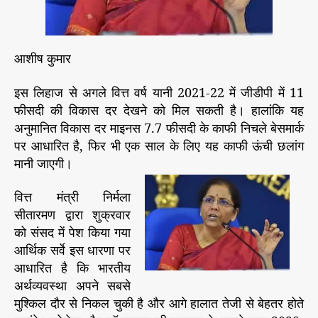
म
r
ण
द्वा
रा
आशीष कुमार
खीं
ची
​​इस लिहाज से अगले वित्त वर्ष यानी 2021-22 में जीडीपी में 11
ग
फीसदी की विकास दर देखने को मिल सकती है। हालांकि यह
ई
अनुमानित विकास दर माइनस 7.7 फीसदी के काफी निचले बेसमार्क
ख
पर आधारित है, फिर भी एक साल के लिए यह काफी ऊंची छलांग
र्चा
मानी जाएगी।
ब
ढ़ा
वित्त मंत्री निर्मला
ने
वा
सीतारमण द्वारा शुक्रवार
ली
को संसद में पेश किया गया
रा
आर्थिक सर्वे इस धारणा पर
ह
आधारित है कि भारतीय
अर्थव्यवस्था अपने सबसे
मुश्किल दौर से निकल चुकी है और आगे हालात तेजी से बेहतर होते