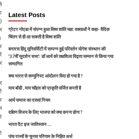
े
ा
Latest Posts
)
र
ग्रेटर नोएडा में संपन्न हुआ विश्व शांति यज्ञ: वक्ताओं ने कहा- वैदिक
चिंतन से ही आ सकती है विश्व शांति
।
र
बनारस हिंदू यूनिवर्सिटी में सम्पन्न हुई परिवर्तन योगेश संस्थान की
ं
’37वीं सुदर्शन सभा’: डॉ आर्य को तक्षशिला विद्वत्ता सम्मान से किया गया
र
सम्मानित
क्या भारत से कम्युनिस्ट आंदोलन विदा हो गया है ?
र
माय बॉडी , माय चॉइस को प्रकृति वर्जित करती है
ी
र
आर्य समाज का दसवां नियम
ल
दक्षिण विजय के लिए भाजपा को क्या करना होगा ?
ह
भारत दैट इज जातिस्तान …
ो
पांच राज्यों के चुनाव परिणाम के निहित अर्थ