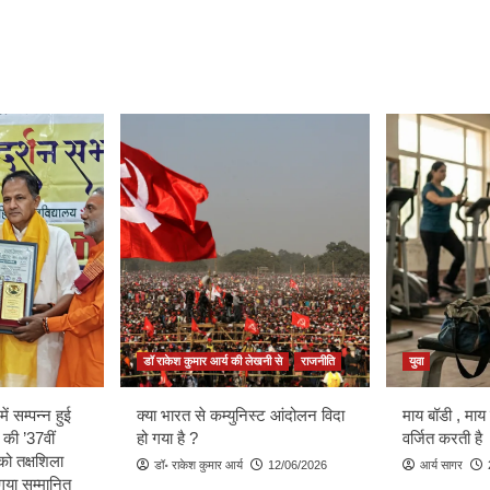
डॉ राकेश कुमार आर्य की लेखनी से
राजनीति
युवा
ें सम्पन्न हुई
क्या भारत से कम्युनिस्ट आंदोलन विदा
माय बॉडी , माय
 की ’37वीं
हो गया है ?
वर्जित करती है
को तक्षशिला
डॉ॰ राकेश कुमार आर्य
12/06/2026
आर्य सागर
ा गया सम्मानित