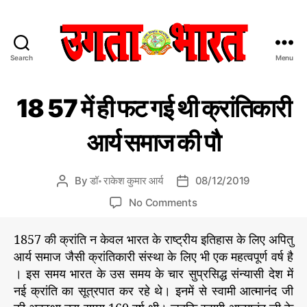
Search
Menu
उ
ग
C
इ
ता
18 57 में ही फट गई थी क्रांतिकारी
ति
a
भा
हा
t
र
स
आर्य समाज की पौ
e
त
के
प
g
:
न्नों
o
हिं
से
By
डॉ॰ राकेश कुमार आर्य
08/12/2019
P
P
r
दी
o
o
o
i
No Comments
स
s
s
n
e
मा
t
t
1
s
चा
1857 की क्रांति न केवल भारत के राष्ट्रीय इतिहास के लिए अपितु
a
d
8
र
आर्य समाज जैसी क्रांतिकारी संस्था के लिए भी एक महत्वपूर्ण वर्ष है
u
a
5
प
। इस समय भारत के उस समय के चार सुप्रसिद्ध संन्यासी देश में
t
t
7
त्र
h
e
नई क्रांति का सूत्रपात कर रहे थे। इनमें से स्वामी आत्मानंद जी
में
o