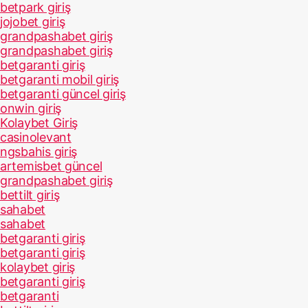
betpark giriş
jojobet giriş
grandpashabet giriş
grandpashabet giriş
betgaranti giriş
betgaranti mobil giriş
betgaranti güncel giriş
onwin giriş
Kolaybet Giriş
casinolevant
ngsbahis giriş
artemisbet güncel
grandpashabet giriş
bettilt giriş
sahabet
sahabet
betgaranti giriş
betgaranti giriş
kolaybet giriş
betgaranti giriş
betgaranti