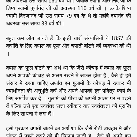
की अवस्था उस समय 160 वर्ष थी। जबकि स्वामी आत्मानंद जी के
ही
r
फ
शिष्य स्वामी पूर्णानंद जी की अवस्था 110 वर्ष थी । उनके शिष्य
ट
स्वामी विरजानंद जी उस समय 79 वर्ष के थे तो महर्षि दयानंद की
ग
अवस्था उस समय 33 वर्ष थी।
ई
थी
बहुत कम लोग जानते हैं कि इन्हीं चारों संन्यासियों ने 1857 की
क्रां
क्रांति के लिए कमल का फूल और चपाती बांटने की व्यवस्था की थी
ति
।
का
री
कमल का फूल बांटने का अर्थ था कि जैसे कीचड़ में कमल का फूल
आ
र्य
अपने आपको कीचड़ से अलग रखने में सफल होता है , वैसे ही हमें
स
संसार में रहना चाहिए अर्थात हम गुलामी के कीचड़ में रहकर भी
मा
स्वाधीनता की अनुभूति करें और अपने आपको इस पवित्र कार्य के
ज
लिए समर्पित कर दें । गुलामी की पीड़ा को अपनी आत्मा पर न पड़ने
की
दें बल्कि उसे एक स्वतंत्र सत्ता स्वीकार कर स्वतंत्रता की प्राप्ति
पौ
के लिए साधना में लगा दें।
इसी प्रकार चपाती बांटने का अर्थ था कि जैसे रोटी व्यवहार में और
संकट में पहले दूसरे को ही खिलाई जाती है , वैसे ही अपने इस