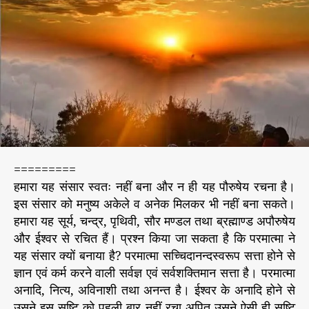
“
h
e
प
o
र
r
मा
त्मा
ने
सं
सा
र
जी
वा
=========
त्मा
हमारा यह संसार स्वतः नहीं बना और न ही यह पौरुषेय रचना है।
ओं
के
इस संसार को मनुष्य अकेले व अनेक मिलकर भी नहीं बना सकते।
क
हमारा यह सूर्य, चन्द्र, पृथिवी, सौर मण्डल तथा ब्रह्माण्ड अपौरुषेय
र्म
और ईश्वर से रचित हैं। प्रश्न किया जा सकता है कि परमात्मा ने
-
यह संसार क्यों बनाया है? परमात्मा सच्चिदानन्दस्वरूप सत्ता होने से
फ
ज्ञान एवं कर्म करने वाली सर्वज्ञ एवं सर्वशक्तिमान सत्ता है। परमात्मा
ल
अनादि, नित्य, अविनाशी तथा अनन्त है। ईश्वर के अनादि होने से
भो
उसने इस सृष्टि को पहली बार नहीं रचा अपितु उसने ऐसी ही सृष्टि
ग