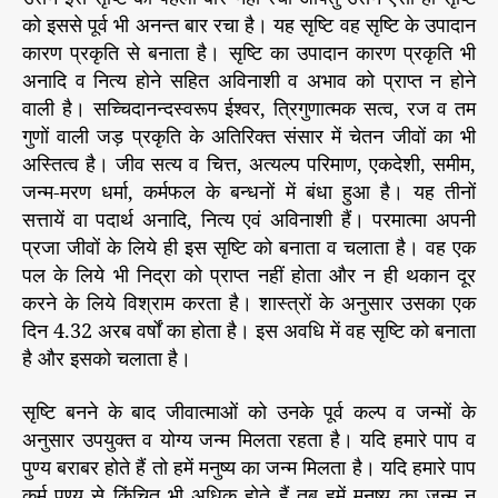
को इससे पूर्व भी अनन्त बार रचा है। यह सृष्टि वह सृष्टि के उपादान
ए
वं
कारण प्रकृति से बनाता है। सृष्टि का उपादान कारण प्रकृति भी
मो
अनादि व नित्य होने सहित अविनाशी व अभाव को प्राप्त न होने
क्ष
वाली है। सच्चिदानन्दस्वरूप ईश्वर, त्रिगुणात्मक सत्व, रज व तम
प्रा
गुणों वाली जड़ प्रकृति के अतिरिक्त संसार में चेतन जीवों का भी
प्ति
अस्तित्व है। जीव सत्य व चित्त, अत्यल्प परिमाण, एकदेशी, समीम,
के
जन्म-मरण धर्मा, कर्मफल के बन्धनों में बंधा हुआ है। यह तीनों
लि
सत्तायें वा पदार्थ अनादि, नित्य एवं अविनाशी हैं। परमात्मा अपनी
ए
ब
प्रजा जीवों के लिये ही इस सृष्टि को बनाता व चलाता है। वह एक
ना
पल के लिये भी निद्रा को प्राप्त नहीं होता और न ही थकान दूर
या
करने के लिये विश्राम करता है। शास्त्रों के अनुसार उसका एक
है
दिन 4.32 अरब वर्षों का होता है। इस अवधि में वह सृष्टि को बनाता
”
है और इसको चलाता है।
सृष्टि बनने के बाद जीवात्माओं को उनके पूर्व कल्प व जन्मों के
अनुसार उपयुक्त व योग्य जन्म मिलता रहता है। यदि हमारे पाप व
पुण्य बराबर होते हैं तो हमें मनुष्य का जन्म मिलता है। यदि हमारे पाप
कर्म पुण्य से किंचित भी अधिक होते हैं तब हमें मनुष्य का जन्म न