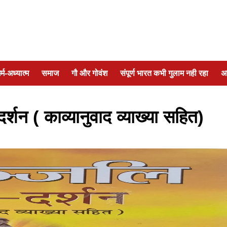
र्म-अध्यात्म
समाज
गौ और गोवंश
संपूर्ण भारत कभी गुलाम नही रहा
अ
र्शन ( काव्यानुवाद व्याख्या सहित)