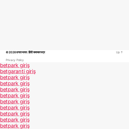
© 2026
उगता भारत : हिंदी समाचार पत्र
Up
↑
Privacy Policy
betpark giriş
betgaranti giriş
betpark giriş
betpark giriş
betpark giriş
betpark giriş
betpark giriş
betpark giriş
betpark giriş
betpark giriş
betpark giriş