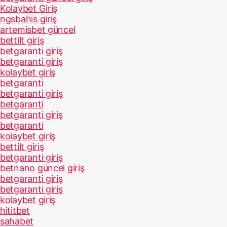
Kolaybet Giriş
ngsbahis giriş
artemisbet güncel
bettilt giriş
betgaranti giriş
betgaranti giriş
kolaybet giriş
betgaranti
betgaranti giriş
betgaranti
betgaranti giriş
betgaranti
kolaybet giriş
bettilt giriş
betgaranti giriş
betnano güncel giriş
betgaranti giriş
betgaranti giriş
kolaybet giriş
hititbet
sahabet