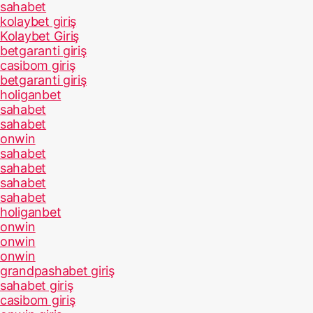
sahabet
kolaybet giriş
Kolaybet Giriş
betgaranti giriş
casibom giriş
betgaranti giriş
holiganbet
sahabet
sahabet
onwin
sahabet
sahabet
sahabet
sahabet
holiganbet
onwin
onwin
onwin
grandpashabet giriş
sahabet giriş
casibom giriş