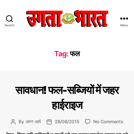
Search
Menu
उ
ग
ता
भा
Tag:
फल
र
त
:
हिं
दी
C
अ
सावधान! फल-सब्जियों में जहर
स
न्य
a
मा
t
हाईराइज
चा
e
र
g
प
o
o
By
अमन आर्य
28/08/2015
No Comments
P
P
त्र
r
n
o
o
i