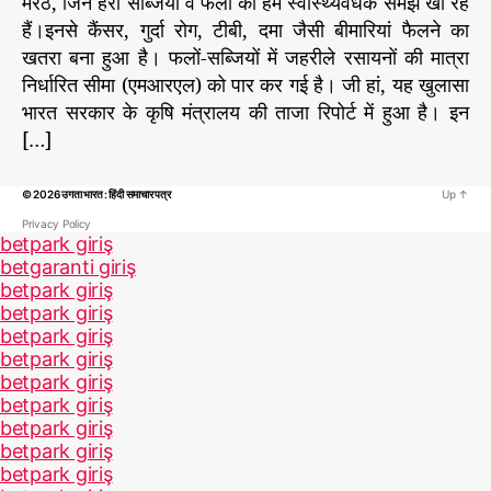
मेरठ, जिन हरी सब्जियों व फलों को हम स्वास्थ्यवर्धक समझ खा रहे
सा
s
s
e
व
हैं।इनसे कैंसर, गुर्दा रोग, टीबी, दमा जैसी बीमारियां फैलने का
t
t
s
धा
a
d
खतरा बना हुआ है। फलों-सब्जियों में जहरीले रसायनों की मात्रा
न
u
a
निर्धारित सीमा (एमआरएल) को पार कर गई है। जी हां, यह खुलासा
!
t
t
भारत सरकार के कृषि मंत्रालय की ताजा रिपोर्ट में हुआ है। इन
फ
h
e
[…]
ल
o
-
r
फ
T
स
© 2026
उगता भारत : हिंदी समाचार पत्र
Up
↑
ल
a
ब्जि
Privacy Policy
g
betpark giriş
यों
s
betgaranti giriş
में
betpark giriş
ज
betpark giriş
ह
betpark giriş
र
betpark giriş
हा
betpark giriş
ई
betpark giriş
रा
betpark giriş
इ
betpark giriş
ज
betpark giriş