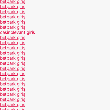
betpark giriş
betpark giriş
betpark giriş
betpark giriş
betpark giriş
betpark giriş
casinolevant giriş
betpark giriş
betpark giriş
betpark giriş
betpark giriş
betpark giriş
betpark giriş
betpark giriş
betpark giriş
betpark giriş
betpark giriş
betpark giriş
betpark giriş
betpark giriş
betpark giriş
betpark giriş