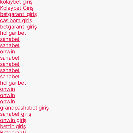
kolaybet giriş
Kolaybet Giriş
betgaranti giriş
casibom giriş
betgaranti giriş
holiganbet
sahabet
sahabet
onwin
sahabet
sahabet
sahabet
sahabet
holiganbet
onwin
onwin
onwin
grandpashabet giriş
sahabet giriş
onwin giriş
bettilt giriş
Betgaranti