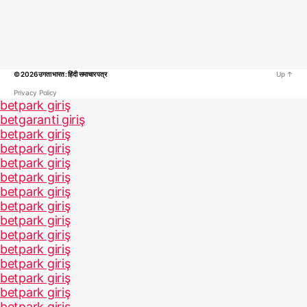
© 2026
उगता भारत : हिंदी समाचार पत्र
Up
↑
Privacy Policy
betpark giriş
betgaranti giriş
betpark giriş
betpark giriş
betpark giriş
betpark giriş
betpark giriş
betpark giriş
betpark giriş
betpark giriş
betpark giriş
betpark giriş
betpark giriş
betpark giriş
betpark giriş