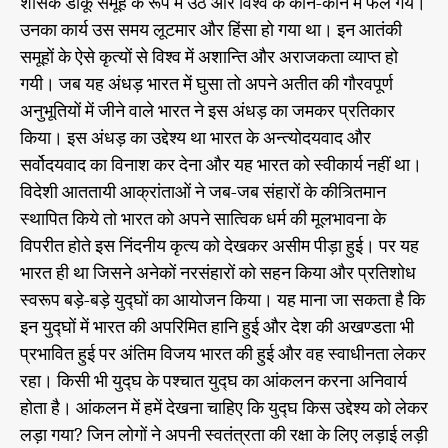
शासक डाकू समूह के रूप में उठे और विश्व के कोने-कोने में फैल गये।
के
भा
रू
उनका कार्य उस समय लूटमार और हिंसा हो गया था। इन आतंकी
र
प
समूहों के ऐसे कृत्यों से विश्व में अशान्ति और अराजकता व्याप्त हो
में
त
भा
गयी। जब यह अंधड़ भारत में घुसा तो अपने अतीत की गौरवपूर्ण
-
र
5
त
अनुभूतियों में जीने वाले भारत ने इस अंधड़ का जमकर प्रतिकार
4
किया। इस अंधड़ का उद्देश्य था भारत के अन्त्योदयवाद और
सर्वोदयवाद का विनाश कर देना और यह भारत को स्वीकार्य नहीं था।
विदेशी आततायी आक्रांताओं ने जब-जब संहारों के कीत्र्तिमान
स्थापित किये तो भारत को अपने सात्विक धर्म की मूलभावना के
विपरीत होते इस निंदनीय कृत्य को देखकर असीम पीड़ा हुई। पर यह
भारत ही था जिसने अनेकों नरसंहारों को सहन किया और प्रतिशोध
स्वरूप बड़े-बड़े युद्घों का आयोजन किया। यह माना जा सकता है कि
इन युद्घों में भारत की अपरिमित हानि हुई और देश की अखण्डता भी
प्रभावित हुई पर अंतिम विजय भारत की हुई और वह स्वाधीनता लेकर
रहा। किसी भी युद्घ के पश्चात युद्घ का आंकलन करना अनिवार्य
होता है। आंकलन में हमें देखना चाहिए कि युद्घ किस उद्देश्य को लेकर
लड़ा गया? जिन लोगों ने अपनी स्वतंत्रता की रक्षा के लिए लड़ाई लड़ी