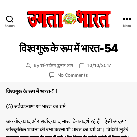
Search
Menu
उ
ग
C
डॉ
ता
विश्वगुरू के रूप में भारत-54
रा
a
भा
के
t
र
श
e
त
कु
By
डॉ॰ राकेश कुमार आर्य
10/10/2017
P
P
मा
g
:
o
o
र
o
No Comments
o
हिं
s
s
आ
n
r
दी
र्य
t
t
वि
की
i
विश्वगुरू के रूप में भारत-54
स
a
d
श्व
ले
e
मा
u
a
ख
गु
s
चा
(5) सर्वकल्याण था भारत का धर्म
नी
t
t
रू
से
र
h
e
के
प
वि
o
अन्त्योदयवाद और सर्वोदयवाद भारत के आदर्श रहे हैं। ऐसी उत्कृष्ट
रू
श्व
त्र
r
प
गु
सांस्कृतिक भावना की रक्षा करना भी भारत का धर्म था। विदेशी लुटेरे
रू
में