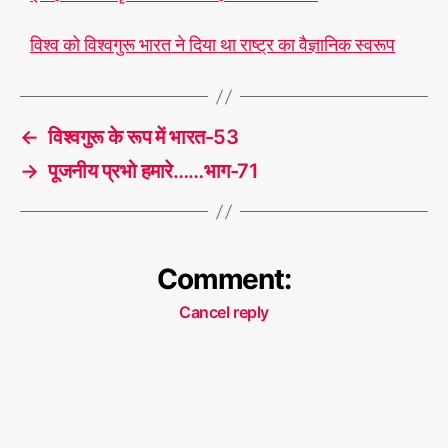
वि
श्व
विश्व को विश्वगुरू भारत ने दिया था राष्ट्र का वैज्ञानिक स्वरूप
गु
रू
T
,
a
#
←
विश्वगुरू के रूप में भारत-53
g
वि
s
→
पूजनीय प्रभो हमारे……भाग-71
श्व
गु
रू
भा
र
Comment:
त
Cancel reply