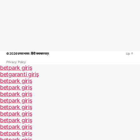
© 2026
उगता भारत : हिंदी समाचार पत्र
Up
↑
Privacy Policy
betpark giriş
betgaranti giriş
betpark giriş
betpark giriş
betpark giriş
betpark giriş
betpark giriş
betpark giriş
betpark giriş
betpark giriş
betpark giriş
betpark giriş