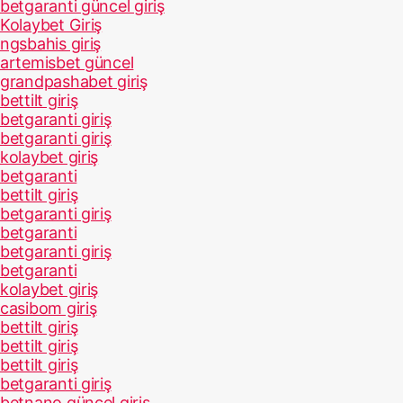
betgaranti güncel giriş
Kolaybet Giriş
ngsbahis giriş
artemisbet güncel
grandpashabet giriş
bettilt giriş
betgaranti giriş
betgaranti giriş
kolaybet giriş
betgaranti
bettilt giriş
betgaranti giriş
betgaranti
betgaranti giriş
betgaranti
kolaybet giriş
casibom giriş
bettilt giriş
bettilt giriş
bettilt giriş
betgaranti giriş
betnano güncel giriş